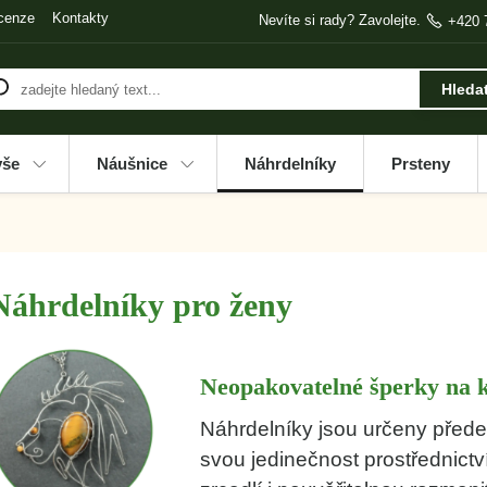
cenze
Kontakty
Nevíte si rady? Zavolejte.
+420 
Hleda
vše
Náušnice
Náhrdelníky
Prsteny
Náhrdelníky pro ženy
Neopakovatelné šperky na 
Náhrdelníky jsou určeny předev
svou jedinečnost prostřednictv