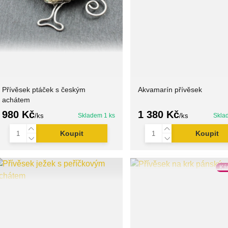
Přívěsek ptáček s českým
Akvamarín přívěsek
achátem
980 Kč
1 380 Kč
/
ks
Skladem 1 ks
/
ks
Skla
Koupit
Koupit
Ká