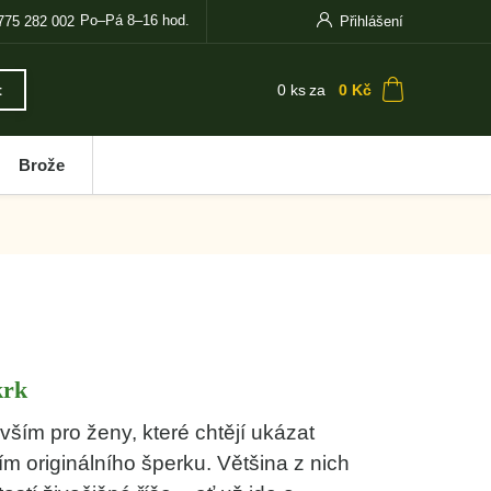
Po–Pá 8–16 hod.
775 282 002
Přihlášení
0
ks
za
0 Kč
t
Brože
krk
ším pro ženy, které chtějí ukázat
ím originálního šperku. Většina z nich