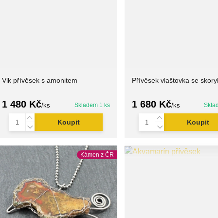
Vlk přívěsek s amonitem
Přívěsek vlaštovka se skor
1 480 Kč
1 680 Kč
/
ks
Skladem 1 ks
/
ks
Skla
Koupit
Koupit
Kámen z ČR