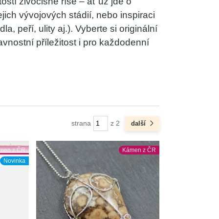
ostí živočišné říše – ať už jde o
ejich vývojových stádií, nebo inspiraci
la, peří, ulity aj.). Vyberte si originální
vnostní příležitost i pro každodenní
strana
z 2
další
men z ČR
Kámen z ČR
Novinka