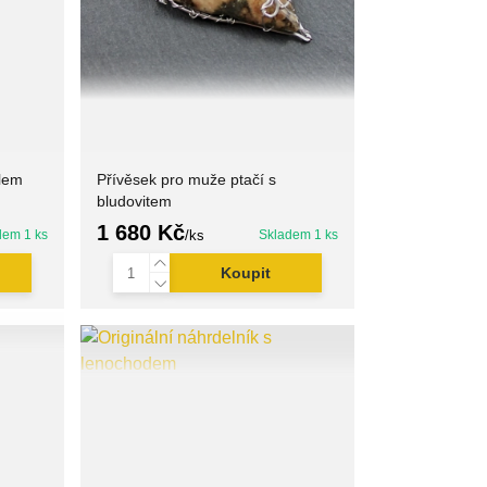
ylem
Přívěsek pro muže ptačí s
bludovitem
1 680 Kč
dem 1 ks
/
ks
Skladem 1 ks
Koupit