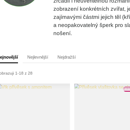
zrcadlí i neuvěřitelnou rozmanit
zobrazení konkrétních zvířat, j
zajímavými částmi jejich těl (kříd
a neopakovatelný šperk pro sla
nošení.
ejnovější
Nejlevnější
Nejdražší
obrazuji 1-18 z 28
Ká