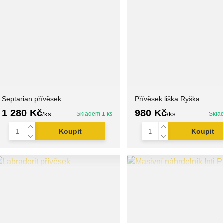
Septarian přívěsek
Přívěsek liška Ryška
1 280 Kč
980 Kč
/
ks
Skladem 1 ks
/
ks
Skla
Koupit
Koupit