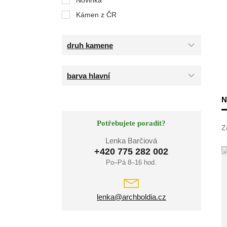
Novinka
Kámen z ČR
druh kamene
barva hlavní
N
Potřebujete poradit?
Z
Lenka Barčiová
+420 775 282 002
Po–Pá 8–16 hod.
lenka@archboldia.cz