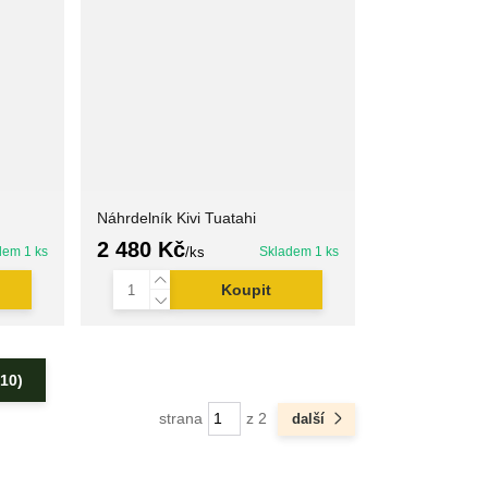
Náhrdelník Kivi Tuatahi
2 480 Kč
dem 1 ks
/
ks
Skladem 1 ks
Koupit
(10)
strana
z 2
další