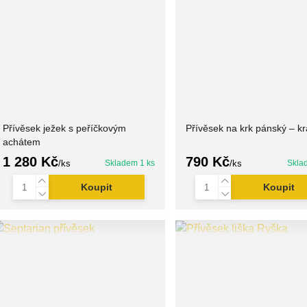
Přívěsek ježek s peříčkovým
Přívěsek na krk pánský – kr
achátem
1 280 Kč
790 Kč
/
ks
Skladem 1 ks
/
ks
Skla
Koupit
Koupit