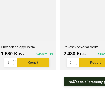
Přívěsek netopýr Béďa
Přívěsek veverka Věrka
1 680 Kč
2 480 Kč
/
ks
Skladem 1 ks
/
ks
Skla
Koupit
Koupit
Načíst další produkty 