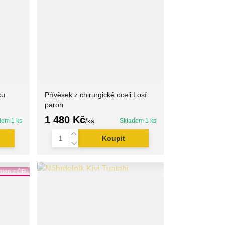
ku
Přívěsek z chirurgické oceli Losí
paroh
1 480 Kč
dem 1 ks
/
ks
Skladem 1 ks
Koupit
men z ČR