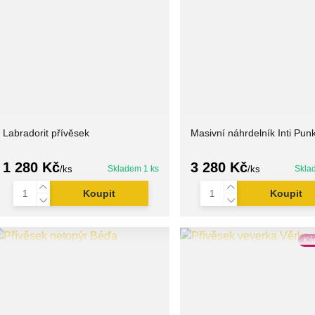
Labradorit přívěsek
Masivní náhrdelník Inti Pun
1 280 Kč
3 280 Kč
/
ks
Skladem 1 ks
/
ks
Skla
Koupit
Koupit
Ká