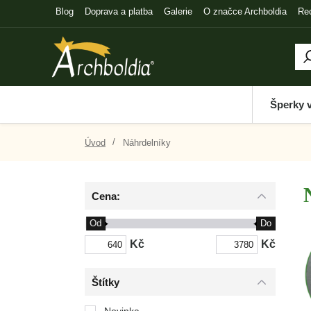
Blog
Doprava a platba
Galerie
O značce Archboldia
Re
Šperky 
Úvod
Náhrdelníky
Cena:
Od
Do
Kč
Kč
Štítky