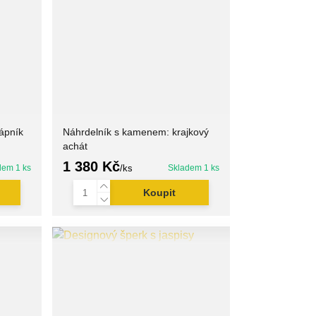
ápník
Náhrdelník s kamenem: krajkový
achát
1 380 Kč
dem 1 ks
/
ks
Skladem 1 ks
Koupit