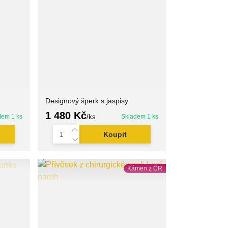
Designový šperk s jaspisy
1 480 Kč
dem 1 ks
/
ks
Skladem 1 ks
Koupit
Kámen z ČR