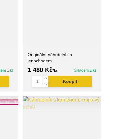
Originální náhrdelník s
lenochodem
1 480 Kč
dem 1 ks
/
ks
Skladem 1 ks
Koupit
men z ČR