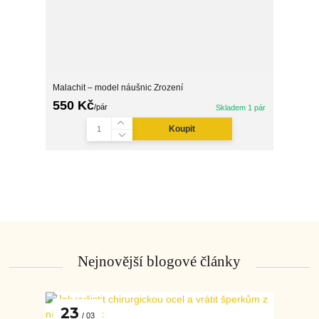
Malachit – model náušnic Zrození
550 Kč
/
pár
Skladem 1 pár
Koupit
Nejnovější blogové články
23
03