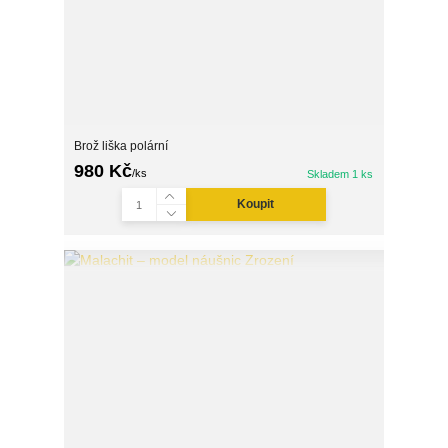
Brož liška polární
980 Kč
/
ks
Skladem 1 ks
Koupit