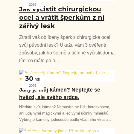
2026
Jak vyčistit chirurgickou
ocel a vrátit šperkům z ní
zářivý lesk
Ztratil váš oblíbený šperk z chirurgické oceli
svůj původní lesk? Ukážu vám 3 ověřené
způsoby, jak ho šetrně a účinně vyčistit doma
tím, co máte po ru...
30
05
2025
Jaký je můj kámen? Neptejte se
hvězd, ale svého srdce.
Hledáte svůj kámen? Nemusíte se řídit horoskopem,
ani údajnými magickými a léčivými účinky minerálů.
Vybírejte kameny jednoduše podle vlastního vkusu,...