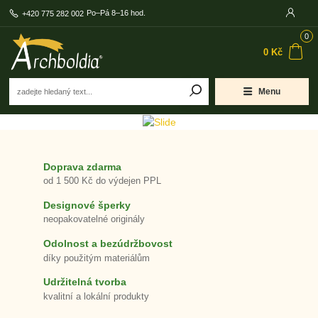
Po–Pá 8–16 hod.
+420 775 282 002
0
0 Kč
Menu
Doprava zdarma
od 1 500 Kč do výdejen PPL
Designové šperky
neopakovatelné originály
Odolnost a bezúdržbovost
díky použitým materiálům
Udržitelná tvorba
kvalitní a lokální produkty