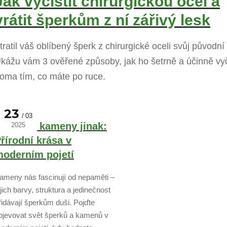
Jak vyčistit chirurgickou ocel a
vrátit šperkům z ní zářivý lesk
tratil váš oblíbený šperk z chirurgické oceli svůj původní
kážu vám 3 ověřené způsoby, jak ho šetrně a účinně vyči
oma tím, co máte po ruce.
23
03
perky a kameny jinak:
2025
řírodní krása v
oderním pojetí
ameny nás fascinují od nepaměti –
ejich barvy, struktura a jedinečnost
řidávají šperkům duši. Pojďte
bjevovat svět šperků a kamenů v