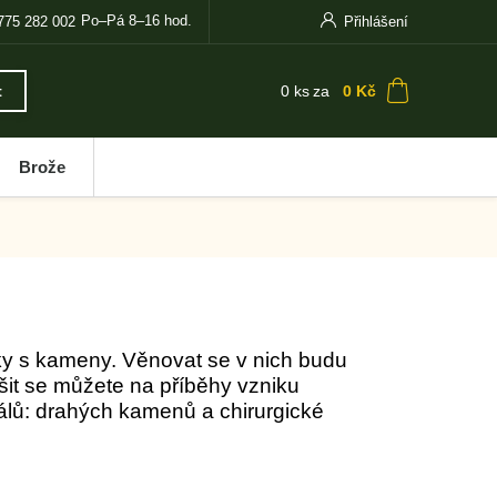
Po–Pá 8–16 hod.
775 282 002
Přihlášení
0
ks
za
0 Kč
t
Brože
ky s kameny. Věnovat se v nich budu
šit se můžete na příběhy vzniku
álů: drahých kamenů a chirurgické