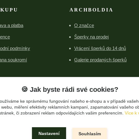
ÁKUPU
ARCHBOLDIA
va a platba
O značce
rence
Šperky na prodej
odní podmínky
Vrácení šperků do 14 dnů
ana soukromí
Galerie prodaných šperků
🍪 Jak byste rádi své cookies?
oužíváme ke správnému fungování našeho e-shopu a v případě vašeh
Upravit sběr cookies.
k o webu, měření efektivity reklamních kampaní, zapamatování vašeho o
 stránek, či zobrazení reklam odpovídajících vašim preferencím.
Více k 
© 2026 Lenka Barčiová
Nastavení
Souhlasím