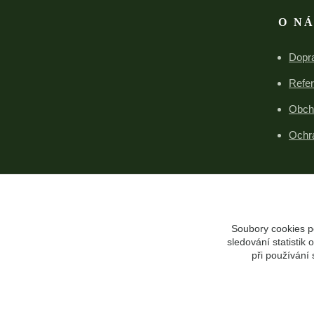
O N
Dopra
Refe
Obch
Ochr
Soubory cookies p
sledování statisti
při používání