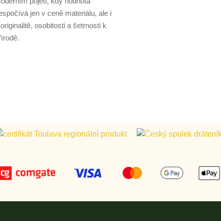
oderním pojetí, kdy hodnota
espočívá jen v ceně materiálu, ale i
 originalitě, osobitosti a šetrnosti k
řírodě.