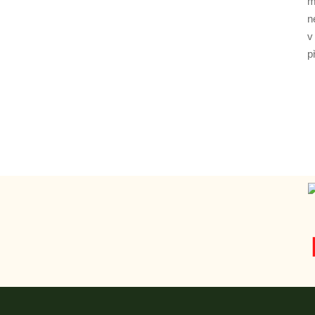
m
n
v
p