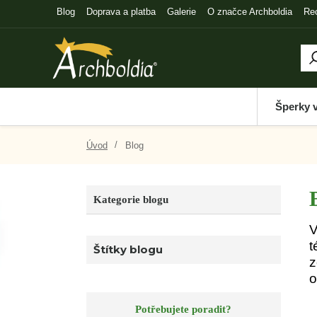
Blog
Doprava a platba
Galerie
O značce Archboldia
Re
Šperky 
Úvod
Blog
Kategorie blogu
V
t
Štítky blogu
z
o
Potřebujete poradit?