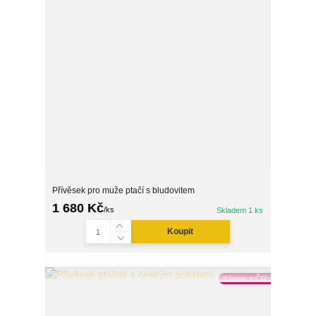
Přívěsek pro muže ptačí s bludovitem
1 680 Kč
/
ks
Skladem 1 ks
Koupit
Kámen z ČR