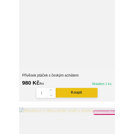
Přívěsek ptáček s českým achátem
980 Kč
/
ks
Skladem 1 ks
Koupit
Kámen z ČR