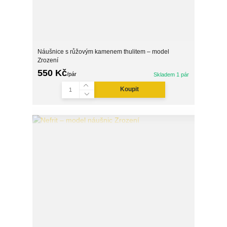
Náušnice s růžovým kamenem thulitem – model
Zrození
550 Kč
/
pár
Skladem 1 pár
Koupit