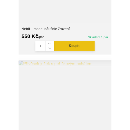
Nefrit – model náušnic Zrození
550 Kč
/
pár
Skladem 1 pár
Koupit