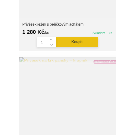
Přívěsek ježek s peříčkovým achátem
1 280 Kč
/
ks
Skladem 1 ks
Koupit
Kámen z ČR