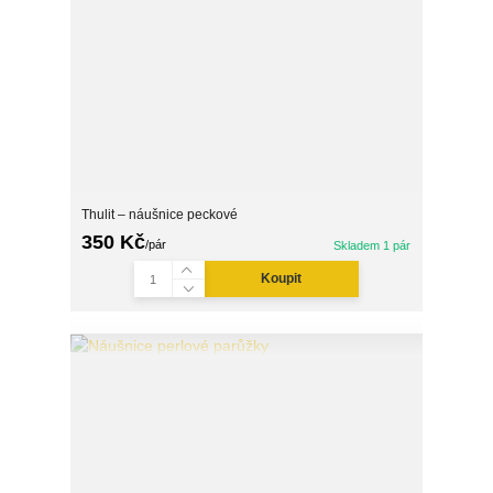
Thulit – náušnice peckové
350 Kč
/
pár
Skladem 1 pár
Koupit