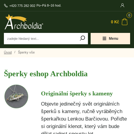
Po–Pá 8–16 hod.
+420 775 282 002
0
0 Kč
Menu
Úvod
Šperky vše
Šperky eshop Archboldia
Originální šperky s kameny
Objevte jedinečný svět originálních
šperků s kameny, ručně vyráběných
šperkařkou Lenkou Barčiovou. Pořiďte
si originální klenot, který vám bude
dělat radost spoustu let.