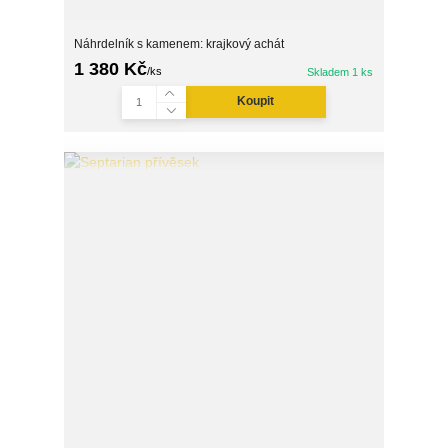
Náhrdelník s kamenem: krajkový achát
1 380 Kč
/
ks
Skladem 1 ks
Koupit