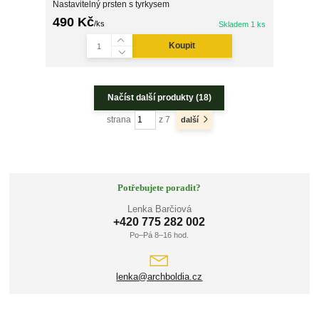
Nastavitelný prsten s tyrkysem
490 Kč
/
ks
Skladem 1 ks
Koupit
Načíst další produkty (18)
strana
z 7
další
Potřebujete poradit?
Lenka Barčiová
+420 775 282 002
Po–Pá 8–16 hod.
lenka@archboldia.cz