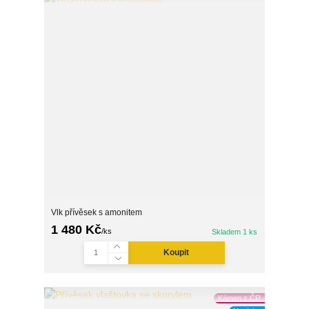
Vlk přívěsek s amonitem
1 480 Kč
/
ks
Skladem 1 ks
Koupit
Kámen z ČR