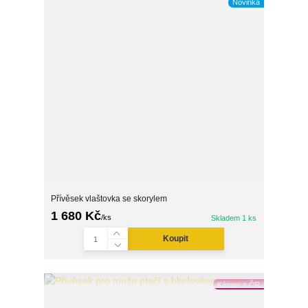
Novinka
Přívěsek vlaštovka se skorylem
1 680 Kč
/
ks
Skladem 1 ks
Koupit
Kámen z ČR