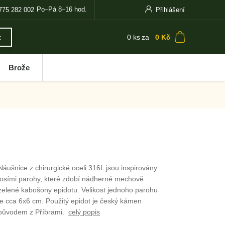
Po–Pá 8–16 hod.
775 282 002
Přihlášení
0
ks
za
0 Kč
t
Brože
Náušnice z chirurgické oceli 316L jsou inspirovány
losími parohy, které zdobí nádherné mechově
zelené kabošony epidotu. Velikost jednoho parohu
je cca 6x6 cm. Použitý epidot je český kámen
původem z Příbrami.
celý popis