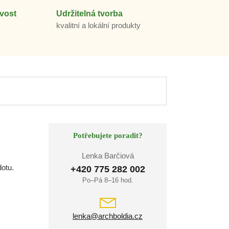
vost
Udržitelná tvorba
m
kvalitní a lokální produkty
Potřebujete poradit?
Lenka Barčiová
dotu.
+420 775 282 002
Po–Pá 8–16 hod.
lenka@archboldia.cz