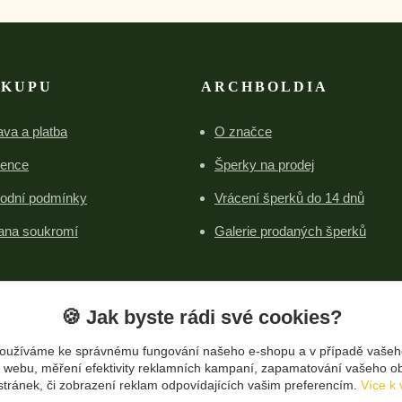
ÁKUPU
ARCHBOLDIA
va a platba
O značce
rence
Šperky na prodej
odní podmínky
Vrácení šperků do 14 dnů
ana soukromí
Galerie prodaných šperků
🍪 Jak byste rádi své cookies?
oužíváme ke správnému fungování našeho e-shopu a v případě vašeh
Upravit sběr cookies.
k o webu, měření efektivity reklamních kampaní, zapamatování vašeho o
 stránek, či zobrazení reklam odpovídajících vašim preferencím.
Více k 