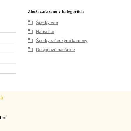
Zboží zařazeno v kategoriích
Šperky vše
Náušnice
Šperky s českými kameny
Designové náušnice