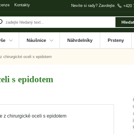
cenze
Kontakty
Nevíte si rady? Zavolejte.
+420 
Hleda
vše
Náušnice
Náhrdelníky
Prsteny
 chirurgické oceli s epidotem
eli s epidotem