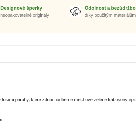
Designové šperky
Odolnost a bezúdržbo
neopakovatelné originály
díky použitým materiálů
ny losími parohy, které zdobí nádherné mechově zelené kabošony epi
mi.