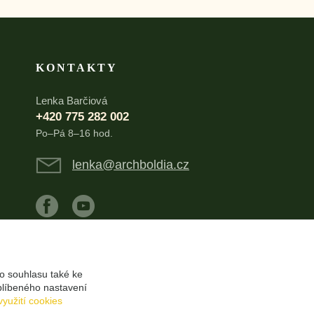
KONTAKTY
Lenka Barčiová
+420 775 282 002
Po–Pá 8–16 hod.
lenka@archboldia.cz
o souhlasu také ke
blíbeného nastavení
využití cookies