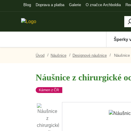
Blog
Doprava a platba
Galerie
O značce Archboldia
Re
Šperky 
Úvod
Náušnice
Designové náušnice
Náušnice z
Náušnice z chirurgické oc
Kámen z ČR