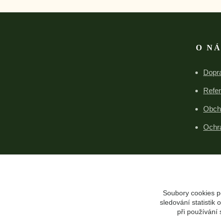
O N
Dopra
Refe
Obch
Ochr
Soubory cookies p
sledování statisti
při používání