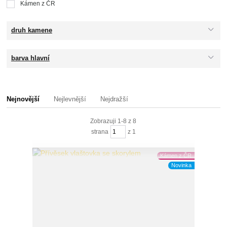
Kámen z ČR
druh kamene
barva hlavní
Nejnovější
Nejlevnější
Nejdražší
Zobrazuji 1-8 z 8
strana
z 1
Kámen z ČR
Novinka