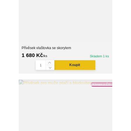
Přívěsek vlaštovka se skorylem
1 680 Kč
/
ks
Skladem 1 ks
Koupit
Kámen z ČR