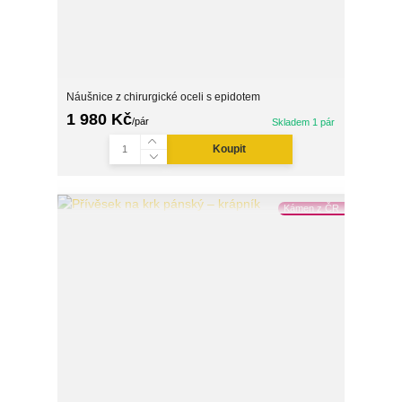
Náušnice z chirurgické oceli s epidotem
1 980 Kč
/
pár
Skladem 1 pár
Koupit
Kámen z ČR