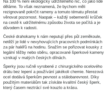
Na 100
% není ekologicky udržitelného nic, co jako lidé
děláme. To však neznamená, že bychom měli
rezignovaně pokrčit rameny a tomuto tématu přestat
věnovat pozornost. Naopak – každý sebemenší krůček
na cestě k udržitelnému způsobu života se počítá a je
důvodem k radosti.
České drahokamy k nám neputují přes půl zeměkoule,
netěží je lidé v nevyhovujících pracovních podmínkách
za pár haléřů na hodinu. Snažím se pořizovat kousky z
legální těžby nebo sběru, opracované šperkové kameny
vznikají v malých českých dílnách.
Šperky jsou ručně vyrobené z chirurgického ocelového
drátu bez lepení a používání jakékoli chemie. Nerezová
ocel dodává šperkům pevnost a stálobarevnost. Díky
použitým materiálům tak získáte kvalitní český šperk,
který časem neztrácí své kouzlo a krásu.