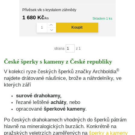
Přívěsek vlk s krystalem záhnědy
1 680 Kč
/
ks
Skladem 1 ks
Koupit
strana
z 1
České šperky s kameny z České republiky
®
V kolekci ryze českých šperků značky Archboldia
najdete drátované náušnice, brože a náhrdelníky, ve
kterých září
surové drahokamy,
řezané leštěné
acháty
, nebo
opracované
šperkové kameny
.
Po českých drahokamech vhodných do šperků pátrám
hlavně na mineralogických burzách. Konkrétně na
pražských veletrzích zaměřených na
šperky a kameny