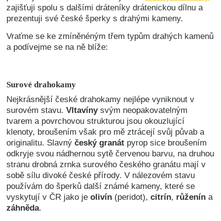
zajišťuji spolu s dalšími dráteníky drátenickou dílnu a
prezentuji své české šperky s drahými kameny.
Vraťme se ke zmíněnéným třem typům drahých kamenů
a podívejme se na ně blíže:
Surové drahokamy
Nejkrásnější české drahokamy nejlépe vyniknout v
surovém stavu.
Vltavíny
svým neopakovatelným
tvarem a povrchovou strukturou jsou okouzlující
klenoty, broušením však pro mě ztrácejí svůj půvab a
originalitu.
Slavný
český granát
pyrop sice broušením
odkryje svou nádhernou sytě červenou barvu, na druhou
stranu drobná zrnka surového českého granátu mají v
sobě sílu divoké české přírody.
V nálezovém stavu
používám do šperků další známé kameny, které se
vyskytují v ČR jako je
olivín
(peridot),
citrín
,
růženín
a
záhněda
.