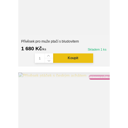
Přívěsek pro muže ptačí s bludovitem
1 680 Kč
/
ks
Skladem 1 ks
Koupit
Kámen z ČR