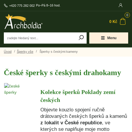
Po–Pá 8–16 hod.
+420 775 282 002
0
0 Kč
Menu
Úvod
Šperky vše
Šperky s českými kameny
České šperky s českými drahokamy
Kolekce šperků Poklady zemí
českých
Objevte kouzlo spojení ručně
drátovaných českých šperků a kamenů
z
lokalit v České republice
, ve
kterých se naplňuje moje motto