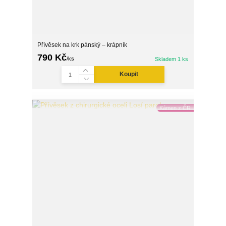
Přívěsek na krk pánský – krápník
790 Kč
/
ks
Skladem 1 ks
Koupit
Kámen z ČR