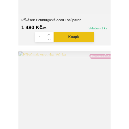
Přívěsek z chirurgické oceli Losí paroh
1 480 Kč
/
ks
Skladem 1 ks
Koupit
Kámen z ČR