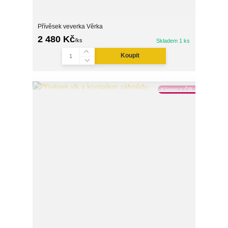
Přívěsek veverka Věrka
2 480 Kč
/
ks
Skladem 1 ks
Koupit
Kámen z ČR