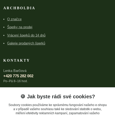
ARCHBOLDIA
O značce
Šperky na prodej
Vrácení šperků do 14 dnů
Galerie prodaných šperků
KONTAKTY
Lenka Barčiová
+420 775 282 002
Po–Pá 8–16 hod.
lenka@archboldia.cz
🍪 Jak byste rádi své cookies?
Soubory cookies používáme ke správnému fungování našeho e-shopu
a v případě vašeho souhlasu také ke sledování statistik o webu,
měření efektivity reklamních kampaní, zapamatování vašeho