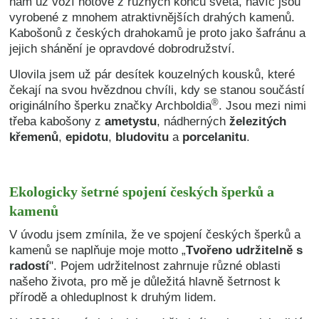
nám už vozí hotové z různých konců světa, navíc jsou
vyrobené z mnohem atraktivnějších drahých kamenů.
Kabošonů z českých drahokamů je proto jako šafránu a
jejich shánění je opravdové dobrodružství.
Ulovila jsem už pár desítek kouzelných kousků, které
čekají na svou hvězdnou chvíli, kdy se stanou součástí
®
originálního šperku značky Archboldia
. Jsou mezi nimi
třeba kabošony z
ametystu
, nádherných
železitých
křemenů
,
epidotu
,
bludovitu
a
porcelanitu
.
Ekologicky šetrné spojení českých šperků a
kamenů
V úvodu jsem zmínila, že ve spojení českých šperků a
kamenů se naplňuje moje motto „
Tvořeno udržitelně s
radostí
". Pojem udržitelnost zahrnuje různé oblasti
našeho života, pro mě je důležitá hlavně šetrnost k
přírodě a ohleduplnost k druhým lidem.