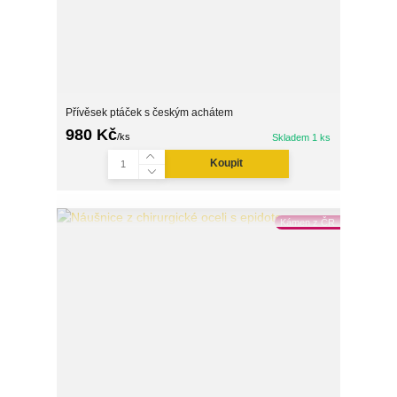
Přívěsek ptáček s českým achátem
980 Kč
/
ks
Skladem 1 ks
Koupit
Kámen z ČR