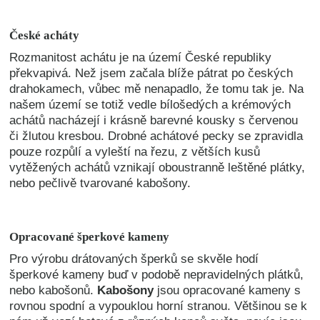
České acháty
Rozmanitost achátu je na území České republiky
překvapivá. Než jsem začala blíže pátrat po českých
drahokamech, vůbec mě nenapadlo, že tomu tak je. Na
našem území se totiž vedle bílošedých a krémových
achátů nacházejí i krásně barevné kousky s červenou
či žlutou kresbou.
Drobné achátové pecky se zpravidla
pouze rozpůlí a vyleští na řezu, z větších kusů
vytěžených achátů vznikají oboustranně leštěné plátky,
nebo pečlivě tvarované kabošony.
Opracované šperkové kameny
Pro výrobu drátovaných šperků se skvěle hodí
šperkové kameny buď v podobě nepravidelných plátků,
nebo kabošonů.
Kabošony
jsou opracované kameny s
rovnou spodní a vypouklou horní stranou. Většinou se k