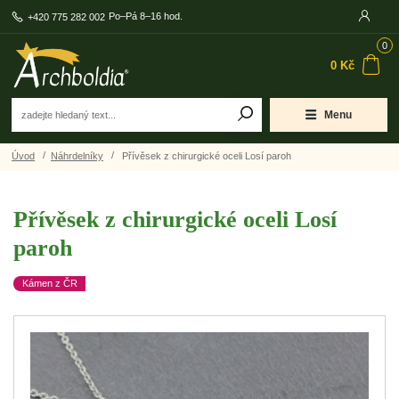
Po–Pá 8–16 hod.
+420 775 282 002
0
0 Kč
Menu
Úvod
Náhrdelníky
Přívěsek z chirurgické oceli Losí paroh
Přívěsek z chirurgické oceli Losí
paroh
Kámen z ČR