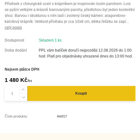
Přívěsek z chirurgické oceli s krápníkem je inspirován losím parohem. Losi
se pyšní velkými a krásně tvarovanými parohy, předlohou byl jeden konkrétní
shoz. Barvou i strukturou s ním ladí i zvolený český kámen: aragonitovo-
kalcitový krápník. Velikost přívěsku je cca 10x8 cm, délka řetízku se zapí...
celý popis
Dostupnost
Skladem 1 ks
Doba dodání
PPL vám balíček doručí nejpozději 12.08.2026 do 1:00.
hod. Platí pro objednávky uhrazené dnes do 13:00 hod.
Nejsem plátce DPH
1 480 Kč
/
ks
Koupit
Číslo produktu:
Ak017