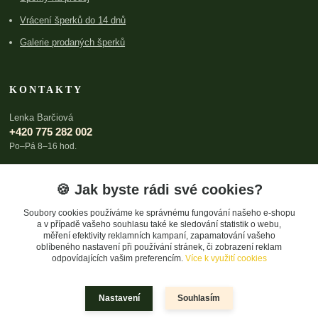
Vrácení šperků do 14 dnů
Galerie prodaných šperků
KONTAKTY
Lenka Barčiová
+420 775 282 002
Po–Pá 8–16 hod.
lenka@archboldia.cz
🍪 Jak byste rádi své cookies?
Soubory cookies používáme ke správnému fungování našeho e-shopu
a v případě vašeho souhlasu také ke sledování statistik o webu,
měření efektivity reklamních kampaní, zapamatování vašeho
oblíbeného nastavení při používání stránek, či zobrazení reklam
odpovídajících vašim preferencím.
Více k využití cookies
Upravit sběr cookies.
Nastavení
Souhlasím
© 2026 Lenka Barčiová