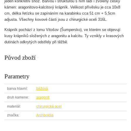
jeden konkrétní shoz. Barvou i strukturou s ním ladí i zvolený český
kámen: aragonitovo-kalcitový krápník. Velikost přívěsku je cca 10x8
cm, délka řetízku se zapínáním na karabinku cca 51 cm + 5,5cm
adjusta. Všechny kovové části jsou z chirurgické oceli 316L.
Krápník pochází z lomu Vitošov (Šumpersko), ve kterém se objevují
kusy krápníků složených z aragonitu a kalcitu. Ty vznikly v krasových
dutinách odkrytých odstřely při těžbě.
Původ zboží
Parametry
barva hlavní
béžová
druh kamene
aragonit
materiál
chirurgická ocel
značka
Archboldia