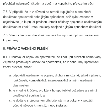
přechází nebezpečí škody na zboží na kupujícího převzetím věci.
7.5. V případě, že je z důvodů na straně kupujícího nutno zboží
doručovat opakovaně nebo jiným způsobem, než bylo uvedeno v
objednávce, je kupující povinen uhradit náklady spojené s opakovaným
doručováním zboží, resp. náklady spojené s jiným způsobem doručení.
7.6. Vlastnické právo ke zboží nabývá kupující až úplným zaplacením
kupní ceny.
8. PRÁVA Z VADNÉHO PLNĚNÍ
8.1. Prodávající odpovídá spotřebiteli, že zboží při převzetí nemá vady.
Zejména prodávající odpovídá spotřebiteli, že v době, kdy spotřebitel
zboží převzal, zboží:
odpovídá ujednanému popisu, druhu a množství, jakož i jakosti,
funkčnosti, kompatibilitě, interoperabilitě a jiným ujednaným
vlastnostem,
je vhodné k účelu, pro který ho spotřebitel požaduje a s nímž
prodávající souhlasil, a
je dodáno s ujednaným příslušenstvím a pokyny k použití,
včetně návodu k montáži nebo instalaci.