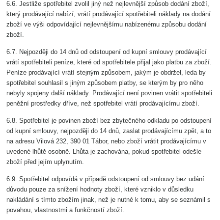
6.6. Jestliže spotřebitel zvolil jiný než nejlevnější způsob dodání zboží,
který prodávající nabízí, vrátí prodávající spotřebiteli náklady na dodání
zboží ve výši odpovídající nejlevnějšímu nabízenému způsobu dodání
zboží.
6.7. Nejpozději do 14 dnů od odstoupení od kupní smlouvy prodávající
vrátí spotřebiteli peníze, které od spotřebitele přijal jako platbu za zboží.
Peníze prodávající vrátí stejným způsobem, jakým je obdržel, leda by
spotřebitel souhlasil s jiným způsobem platby, se kterým by pro něho
nebyly spojeny další náklady. Prodávající není povinen vrátit spotřebiteli
peněžní prostředky dříve, než spotřebitel vrátí prodávajícímu zboží.
6.8. Spotřebitel je povinen zboží bez zbytečného odkladu po odstoupení
od kupní smlouvy, nejpozději do 14 dnů, zaslat prodávajícímu zpět, a to
na adresu Vilová 232, 390 01 Tábor, nebo zboží vrátit prodávajícímu v
uvedené lhůtě osobně. Lhůta je zachována, pokud spotřebitel odešle
zboží před jejím uplynutím.
6.9. Spotřebitel odpovídá v případě odstoupení od smlouvy bez udání
důvodu pouze za snížení hodnoty zboží, které vzniklo v důsledku
nakládání s tímto zbožím jinak, než je nutné k tomu, aby se seznámil s
povahou, vlastnostmi a funkčností zboží.