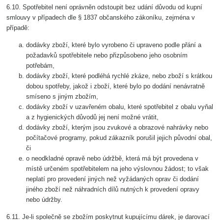
6.10. Spotřebitel není oprávněn odstoupit bez udání důvodu od kupní
smlouvy v případech dle § 1837 občanského zákoníku, zejména v
případě:
dodávky zboží, které bylo vyrobeno či upraveno podle přání a
požadavků spotřebitele nebo přizpůsobeno jeho osobním
potřebám,
dodávky zboží, které podléhá rychlé zkáze, nebo zboží s krátkou
dobou spotřeby, jakož i zboží, které bylo po dodání nenávratně
smíseno s jiným zbožím,
dodávky zboží v uzavřeném obalu, které spotřebitel z obalu vyňal
a z hygienických důvodů jej není možné vrátit,
dodávky zboží, kterým jsou zvukové a obrazové nahrávky nebo
počítačové programy, pokud zákazník porušil jejich původní obal,
či
o neodkladné opravě nebo údržbě, která má být provedena v
místě určeném spotřebitelem na jeho výslovnou žádost; to však
neplatí pro provedení jiných než vyžádaných oprav či dodání
jiného zboží než náhradních dílů nutných k provedení opravy
nebo údržby.
6.11. Je-li společně se zbožím poskytnut kupujícímu dárek, je darovací