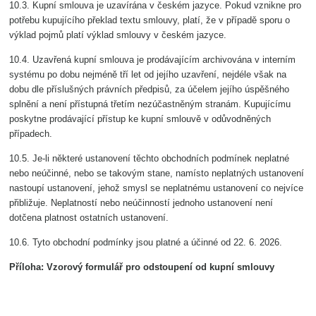
10.3. Kupní smlouva je uzavírána v českém jazyce. Pokud vznikne pro
potřebu kupujícího překlad textu smlouvy, platí, že v případě sporu o
výklad pojmů platí výklad smlouvy v českém jazyce.
10.4. Uzavřená kupní smlouva je prodávajícím archivována v interním
systému po dobu nejméně tří let od jejího uzavření, nejdéle však na
dobu dle příslušných právních předpisů, za účelem jejího úspěšného
splnění a není přístupná třetím nezúčastněným stranám. Kupujícímu
poskytne prodávající přístup ke kupní smlouvě v odůvodněných
případech.
10.5. Je-li některé ustanovení těchto obchodních podmínek neplatné
nebo neúčinné, nebo se takovým stane, namísto neplatných ustanovení
nastoupí ustanovení, jehož smysl se neplatnému ustanovení co nejvíce
přibližuje. Neplatností nebo neúčinností jednoho ustanovení není
dotčena platnost ostatních ustanovení.
10.6. Tyto obchodní podmínky jsou platné a účinné od 22. 6. 2026.
Příloha: Vzorový formulář pro odstoupení od kupní smlouvy