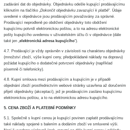
zadávání dat do objednávky. Objednávku odešle kupující prodávajícímu
kliknutím na tlačítko „
Dokončit objednávku zavazující k platbě
“. Údaje
uvedené v objednávce jsou prodávajícím považovány za správné.
Prodávající neprodleně po obdržení objednávky toto obdržení
kupujícímu potvrdí elektronickou poštou, a to na adresu elektronické
pošty kupujícího uvedenou v uživatelském účtu či v objednávce (dále
také jen „
elektronická adresa kupujícího
“).
4.7. Prodávající je vždy oprávněn v závislosti na charakteru objednávky
(množství zboží, výše kupní ceny, předpokládané náklady na dopravu)
požádat kupujícího o dodatečné potvrzení objednávky (například
písemně či telefonicky).
4.8. Kupní smlouva mezi prodávajícím a kupujícím je v případě
objednání zboží prostřednictvím webové stránky uzavřena až doručením
přijetí objednávky (akceptací), jež je prodávajícím zasláno kupujícímu
elektronickou poštou, a to na elektronickou adresu kupujícího.
5. CENA ZBOŽÍ A PLATEBNÍ PODMÍNKY
5.1. Společně s kupní cenou je kupující povinen zaplatit prodávajícímu
také náklady spojené s balením a dodáním zboží ve smluvené výši.