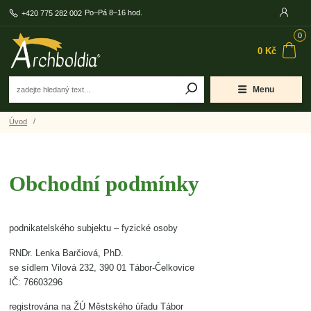
Po–Pá 8–16 hod.
+420 775 282 002
0
0 Kč
Menu
Úvod
Obchodní podmínky
podnikatelského subjektu – fyzické osoby
RNDr. Lenka Barčiová, PhD.
se sídlem Vilová 232, 390 01 Tábor-Čelkovice
IČ: 76603296
registrována na ŽÚ Městského úřadu Tábor