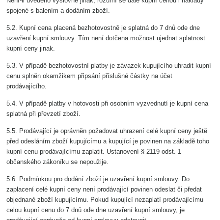
Není-li uvedeno výslovně jinak, rozumí se dále kupní cenou i náklady
spojené s balením a dodáním zboží.
5.2. Kupní cena placená bezhotovostně je splatná do 7 dnů ode dne
uzavření kupní smlouvy. Tím není dotčena možnost ujednat splatnost
kupní ceny jinak.
5.3. V případě bezhotovostní platby je závazek kupujícího uhradit kupní
cenu splněn okamžikem připsání příslušné částky na účet
prodávajícího.
5.4. V případě platby v hotovosti při osobním vyzvednutí je kupní cena
splatná při převzetí zboží.
5.5. Prodávající je oprávněn požadovat uhrazení celé kupní ceny ještě
před odesláním zboží kupujícímu a kupující je povinen na základě toho
kupní cenu prodávajícímu zaplatit. Ustanovení § 2119 odst. 1
občanského zákoníku se nepoužije.
5.6. Podmínkou pro dodání zboží je uzavření kupní smlouvy. Do
zaplacení celé kupní ceny není prodávající povinen odeslat či předat
objednané zboží kupujícímu. Pokud kupující nezaplatí prodávajícímu
celou kupní cenu do 7 dnů ode dne uzavření kupní smlouvy, je