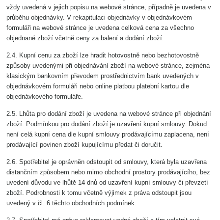
vždy uvedená v jejich popisu na webové stránce, případně je uvedena v
průběhu objednávky. V rekapitulaci objednávky v objednávkovém
formuláři na webové stránce je uvedena celková cena za všechno
objednané zboží včetně ceny za balení a dodání zboží.
2.4. Kupní cenu za zboží lze hradit hotovostně nebo bezhotovostně
způsoby uvedenými při objednávání zboží na webové stránce, zejména
klasickým bankovním převodem prostřednictvím bank uvedených v
objednávkovém formuláři nebo online platbou platební kartou dle
objednávkového formuláře.
2.5. Lhůta pro dodání zboží je uvedena na webové stránce při objednání
zboží. Podmínkou pro dodání zboží je uzavření kupní smlouvy. Dokud
není celá kupní cena dle kupní smlouvy prodávajícímu zaplacena, není
prodávající povinen zboží kupujícímu předat či doručit.
2.6. Spotřebitel je oprávněn odstoupit od smlouvy, která byla uzavřena
distančním způsobem nebo mimo obchodní prostory prodávajícího, bez
uvedení důvodu ve lhůtě 14 dnů od uzavření kupní smlouvy či převzetí
zboží. Podrobnosti k tomu včetně výjimek z práva odstoupit jsou
uvedený v čl. 6 těchto obchodních podmínek.