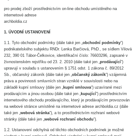
pro prodej zboží prostřednictvím on-line obchodu umístěného na
internetové adrese
archboldia.cz
1. ÚVODNÍ USTANOVENÍ
1.1. Tyto obchodní podmínky (dále také jen „
obchodní podmínky
“)
podnikatelského subjektu RNDr. Lenka Barčiová, PhD., se sídlem Vilová
232, 390 01 Tábor-Čelkovice, identifikační číslo: 76603296, zapsané v
živnostenském rejstříku od 23. 2. 2010 (dále také jen „
prodávající
“)
upravují v souladu s ustanovením § 1751 odst. 1 zákona č. 89/2012
Sb., občanský zákoník (dále také jen „
občanský zákoník
“) vzájemná
práva a povinnosti smluvních stran vzniklé v souvislosti nebo na
základě kupní smlouvy (dále jen „
kupní smlouva
“) uzavírané mezi
prodávajícím a jinou osobou (dále také jen „
kupující
“) prostřednictvím
internetového obchodu prodávajícího, který je prodávajícím provozován
na webové stránce umístěné na internetové adrese archboldia.cz (dále
také jen „
webová stránka
“), a to prostřednictvím rozhraní webové
stránky (dále také jen „
webové rozhraní obchodu
“).
1.2. Ustanovení odchylná od těchto obchodních podmínek je možné