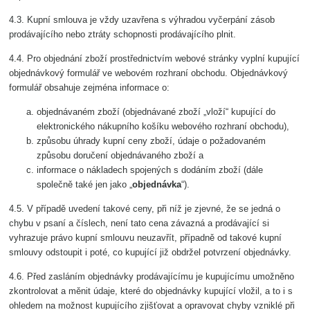
4.3. Kupní smlouva je vždy uzavřena s výhradou vyčerpání zásob
prodávajícího nebo ztráty schopnosti prodávajícího plnit.
4.4. Pro objednání zboží prostřednictvím webové stránky vyplní kupující
objednávkový formulář ve webovém rozhraní obchodu. Objednávkový
formulář obsahuje zejména informace o:
objednávaném zboží (objednávané zboží „vloží“ kupující do
elektronického nákupního košíku webového rozhraní obchodu),
způsobu úhrady kupní ceny zboží, údaje o požadovaném
způsobu doručení objednávaného zboží a
informace o nákladech spojených s dodáním zboží (dále
společně také jen jako „
objednávka
“).
4.5. V případě uvedení takové ceny, při níž je zjevné, že se jedná o
chybu v psaní a číslech, není tato cena závazná a prodávající si
vyhrazuje právo kupní smlouvu neuzavřít, případně od takové kupní
smlouvy odstoupit i poté, co kupující již obdržel potvrzení objednávky.
4.6. Před zasláním objednávky prodávajícímu je kupujícímu umožněno
zkontrolovat a měnit údaje, které do objednávky kupující vložil, a to i s
ohledem na možnost kupujícího zjišťovat a opravovat chyby vzniklé při