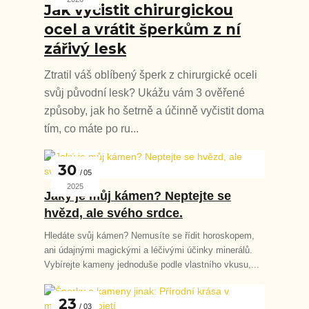
Jak vyčistit chirurgickou
ocel a vrátit šperkům z ní
zářivý lesk
Ztratil váš oblíbený šperk z chirurgické oceli
svůj původní lesk? Ukážu vám 3 ověřené
způsoby, jak ho šetrně a účinně vyčistit doma
tím, co máte po ru...
30
05
2025
Jaký je můj kámen? Neptejte se
hvězd, ale svého srdce.
Hledáte svůj kámen? Nemusíte se řídit horoskopem,
ani údajnými magickými a léčivými účinky minerálů.
Vybírejte kameny jednoduše podle vlastního vkusu,...
23
03