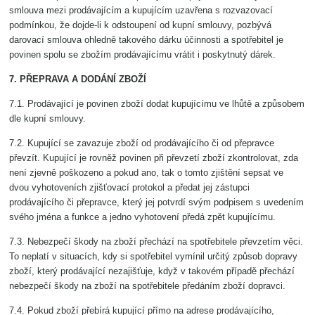
smlouva mezi prodávajícím a kupujícím uzavřena s rozvazovací
podmínkou, že dojde-li k odstoupení od kupní smlouvy, pozbývá
darovací smlouva ohledně takového dárku účinnosti a spotřebitel je
povinen spolu se zbožím prodávajícímu vrátit i poskytnutý dárek.
7. PŘEPRAVA A DODÁNÍ ZBOŽÍ
7.1. Prodávající je povinen zboží dodat kupujícímu ve lhůtě a způsobem
dle kupní smlouvy.
7.2. Kupující se zavazuje zboží od prodávajícího či od přepravce
převzít. Kupující je rovněž povinen při převzetí zboží zkontrolovat, zda
není zjevně poškozeno a pokud ano, tak o tomto zjištění sepsat ve
dvou vyhotoveních zjišťovací protokol a předat jej zástupci
prodávajícího či přepravce, který jej potvrdí svým podpisem s uvedením
svého jména a funkce a jedno vyhotovení předá zpět kupujícímu.
7.3. Nebezpečí škody na zboží přechází na spotřebitele převzetím věci.
To neplatí v situacích, kdy si spotřebitel vymínil určitý způsob dopravy
zboží, který prodávající nezajišťuje, když v takovém případě přechází
nebezpečí škody na zboží na spotřebitele předáním zboží dopravci.
7.4. Pokud zboží přebírá kupující přímo na adrese prodávajícího,