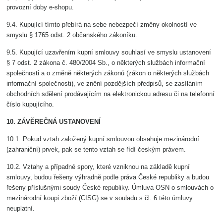
provozní doby e-shopu.
9.4. Kupující tímto přebírá na sebe nebezpečí změny okolností ve
smyslu § 1765 odst. 2 občanského zákoníku.
9.5. Kupující uzavřením kupní smlouvy souhlasí ve smyslu ustanovení
§ 7 odst. 2 zákona č. 480/2004 Sb., o některých službách informační
společnosti a o změně některých zákonů (zákon o některých službách
informační společnosti), ve znění pozdějších předpisů, se zasíláním
obchodních sdělení prodávajícím na elektronickou adresu či na telefonní
číslo kupujícího.
10. ZÁVĚREČNÁ USTANOVENÍ
10.1. Pokud vztah založený kupní smlouvou obsahuje mezinárodní
(zahraniční) prvek, pak se tento vztah se řídí českým právem.
10.2. Vztahy a případné spory, které vzniknou na základě kupní
smlouvy, budou řešeny výhradně podle práva České republiky a budou
řešeny příslušnými soudy České republiky. Úmluva OSN o smlouvách o
mezinárodní koupi zboží (CISG) se v souladu s čl. 6 této úmluvy
neuplatní.