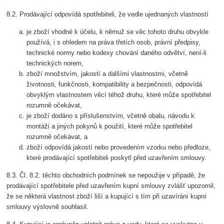
8.2. Prodávající odpovídá spotřebiteli, že vedle ujednaných vlastností
je zboží vhodné k účelu, k němuž se věc tohoto druhu obvykle
používá, i s ohledem na práva třetích osob, právní předpisy,
technické normy nebo kodexy chování daného odvětví, není-li
technických norem,
zboží množstvím, jakostí a dalšími vlastnostmi, včetně
životnosti, funkčnosti, kompatibility a bezpečnosti, odpovídá
obvyklým vlastnostem věcí téhož druhu, které může spotřebitel
rozumně očekávat,
je zboží dodáno s příslušenstvím, včetně obalu, návodu k
montáži a jiných pokynů k použití, které může spotřebitel
rozumně očekávat, a
zboží odpovídá jakostí nebo provedením vzorku nebo předloze,
které prodávající spotřebiteli poskytl před uzavřením smlouvy.
8.3. Čl. 8.2. těchto obchodních podmínek se nepoužije v případě, že
prodávající spotřebitele před uzavřením kupní smlouvy zvlášť upozornil,
že se některá vlastnost zboží liší a kupující s tím při uzavírání kupní
smlouvy výslovně souhlasil.