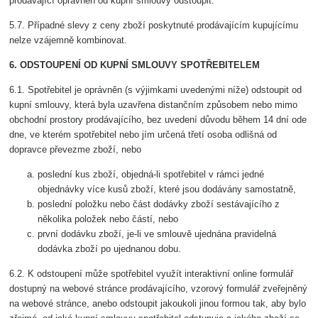
prodávající oprávněn od kupní smlouvy odstoupit.
5.7. Případné slevy z ceny zboží poskytnuté prodávajícím kupujícímu
nelze vzájemně kombinovat.
6. ODSTOUPENÍ OD KUPNÍ SMLOUVY SPOTŘEBITELEM
6.1. Spotřebitel je oprávněn (s výjimkami uvedenými níže) odstoupit od
kupní smlouvy, která byla uzavřena distančním způsobem nebo mimo
obchodní prostory prodávajícího, bez uvedení důvodu během 14 dní ode
dne, ve kterém spotřebitel nebo jím určená třetí osoba odlišná od
dopravce převezme zboží, nebo
poslední kus zboží, objedná-li spotřebitel v rámci jedné
objednávky více kusů zboží, které jsou dodávány samostatně,
poslední položku nebo část dodávky zboží sestávajícího z
několika položek nebo částí, nebo
první dodávku zboží, je-li ve smlouvě ujednána pravidelná
dodávka zboží po ujednanou dobu.
6.2. K odstoupení může spotřebitel využít interaktivní online formulář
dostupný na webové stránce prodávajícího, vzorový formulář zveřejněný
na webové stránce, anebo odstoupit jakoukoli jinou formou tak, aby bylo