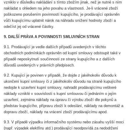
vzniklo v důsledku nakládání s tímto zbožím jinak, než je nutné s ním
nakládat s ohledem na jeho povahu a vlastnosti. Je-li vrácené zboží
poškozeno porušením povinností kupujícího, je prodávající oprávněn
vůči kupujícímu uplatnit nárok na náhradu snížení hodnoty zboží a
odečíst jej od vrácené částky.
9. DALŠÍ PRÁVA A POVINNOSTI SMLUVNÍCH STRAN
9.1. Prodávající je vedle dalších případů uvedených v těchto
obchodních podmínkách oprávněn od kupní smlouvy odstoupit také v
případě neposkytnutí součinnosti ze strany kupujícího a z dalších
důvodů uvedených v právních předpisech.
9.2. Kupující je povinen v případě, že dojde z jakéhokoliv důvodu k
ukončení kupní smlouvy či z jakéhokoliv důvodu na straně kupujícího
nedojde k uzavření kupní smlouvy, nahradit prodávajícímu veškeré
náklady vzniklé v souvislosti s kupní smlouvou či jednáním o jejím
uzavření, zejména náklady na úpravu či výrobu zboží dle pokynů a
představ kupujícího, přípravu zboží k odeslání, náklady na demontáž a
dopravu zboží, náklady na vrácení zboží prodávajícímu apod.
9.3. V případě výpadku informačního systému nebo zásahu vyšší moci
(např. výpadek elektřiny atd.) prodávající neodpovídá za nedodržení