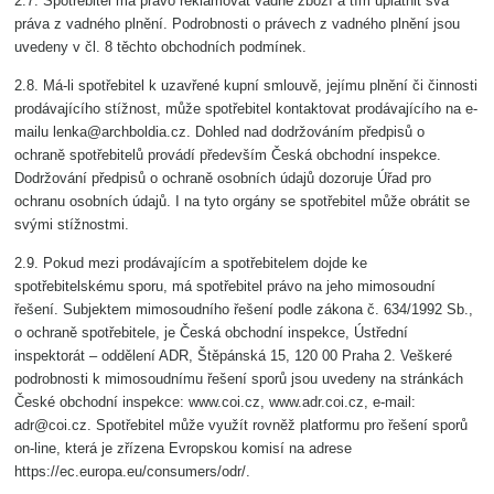
2.7. Spotřebitel má právo reklamovat vadné zboží a tím uplatnit svá
práva z vadného plnění. Podrobnosti o právech z vadného plnění jsou
uvedeny v čl. 8 těchto obchodních podmínek.
2.8. Má-li spotřebitel k uzavřené kupní smlouvě, jejímu plnění či činnosti
prodávajícího stížnost, může spotřebitel kontaktovat prodávajícího na e-
mailu lenka@archboldia.cz. Dohled nad dodržováním předpisů o
ochraně spotřebitelů provádí především Česká obchodní inspekce.
Dodržování předpisů o ochraně osobních údajů dozoruje Úřad pro
ochranu osobních údajů. I na tyto orgány se spotřebitel může obrátit se
svými stížnostmi.
2.9. Pokud mezi prodávajícím a spotřebitelem dojde ke
spotřebitelskému sporu, má spotřebitel právo na jeho mimosoudní
řešení. Subjektem mimosoudního řešení podle zákona č. 634/1992 Sb.,
o ochraně spotřebitele, je Česká obchodní inspekce, Ústřední
inspektorát – oddělení ADR, Štěpánská 15, 120 00 Praha 2. Veškeré
podrobnosti k mimosoudnímu řešení sporů jsou uvedeny na stránkách
České obchodní inspekce: www.coi.cz, www.adr.coi.cz, e-mail:
adr@coi.cz. Spotřebitel může využít rovněž platformu pro řešení sporů
on-line, která je zřízena Evropskou komisí na adrese
https://ec.europa.eu/consumers/odr/.