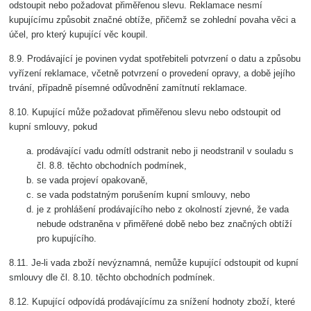
odstoupit nebo požadovat přiměřenou slevu. Reklamace nesmí
kupujícímu způsobit značné obtíže, přičemž se zohlední povaha věci a
účel, pro který kupující věc koupil.
8.9. Prodávající je povinen vydat spotřebiteli potvrzení o datu a způsobu
vyřízení reklamace, včetně potvrzení o provedení opravy, a době jejího
trvání, případně písemné odůvodnění zamítnutí reklamace.
8.10. Kupující může požadovat přiměřenou slevu nebo odstoupit od
kupní smlouvy, pokud
prodávající vadu odmítl odstranit nebo ji neodstranil v souladu s
čl. 8.8. těchto obchodních podmínek,
se vada projeví opakovaně,
se vada podstatným porušením kupní smlouvy, nebo
je z prohlášení prodávajícího nebo z okolností zjevné, že vada
nebude odstraněna v přiměřené době nebo bez značných obtíží
pro kupujícího.
8.11. Je-li vada zboží nevýznamná, nemůže kupující odstoupit od kupní
smlouvy dle čl. 8.10. těchto obchodních podmínek.
8.12. Kupující odpovídá prodávajícímu za snížení hodnoty zboží, které