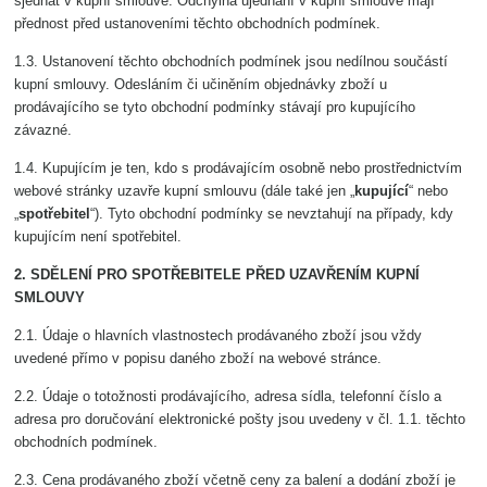
sjednat v kupní smlouvě. Odchylná ujednání v kupní smlouvě mají
přednost před ustanoveními těchto obchodních podmínek.
1.3. Ustanovení těchto obchodních podmínek jsou nedílnou součástí
kupní smlouvy. Odesláním či učiněním objednávky zboží u
prodávajícího se tyto obchodní podmínky stávají pro kupujícího
závazné.
1.4. Kupujícím je ten, kdo s prodávajícím osobně nebo prostřednictvím
webové stránky uzavře kupní smlouvu (dále také jen „
kupující
“ nebo
„
spotřebitel
“). Tyto obchodní podmínky se nevztahují na případy, kdy
kupujícím není spotřebitel.
2. SDĚLENÍ PRO SPOTŘEBITELE PŘED UZAVŘENÍM KUPNÍ
SMLOUVY
2.1. Údaje o hlavních vlastnostech prodávaného zboží jsou vždy
uvedené přímo v popisu daného zboží na webové stránce.
2.2. Údaje o totožnosti prodávajícího, adresa sídla, telefonní číslo a
adresa pro doručování elektronické pošty jsou uvedeny v čl. 1.1. těchto
obchodních podmínek.
2.3. Cena prodávaného zboží včetně ceny za balení a dodání zboží je