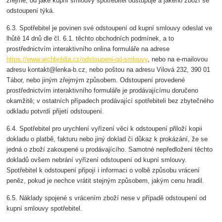
zřejmé, od jaké kupní smlouvy spotřebitel odstupuje a jakého zboží se
odstoupení týká.
6.3. Spotřebitel je povinen své odstoupení od kupní smlouvy odeslat ve
lhůtě 14 dnů dle čl. 6.1. těchto obchodních podmínek, a to
prostřednictvím interaktivního onlina formuláře na adrese
https://www.archboldia.cz/odstoupeni-od-smlouvy
, nebo na e-mailovou
adresu kontakt@lenka-b.cz, nebo poštou na adresu Vilová 232, 390 01
Tábor, nebo jiným zřejmým způsobem. Odstoupení provedené
prostřednictvím interaktivního formuláře je prodávajícímu doručeno
okamžitě; v ostatních případech prodávající spotřebiteli bez zbytečného
odkladu potvrdí přijetí odstoupení.
6.4. Spotřebitel pro urychlení vyřízení věci k odstoupení přiloží kopii
dokladu o platbě, fakturu nebo jiný doklad či důkaz k prokázání, že se
jedná o zboží zakoupené u prodávajícího. Samotné nepředložení těchto
dokladů ovšem nebrání vyřízení odstoupení od kupní smlouvy.
Spotřebitel k odstoupení připojí i informaci o volbě způsobu vrácení
peněz, pokud je nechce vrátit stejným způsobem, jakým cenu hradil.
6.5. Náklady spojené s vrácením zboží nese v případě odstoupení od
kupní smlouvy spotřebitel.