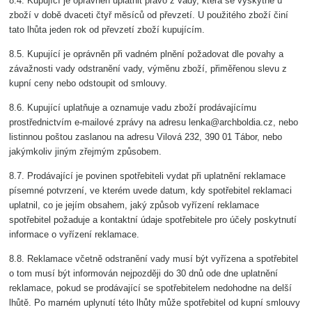
8.4. Kupující je oprávněn uplatnit právo z vady, která se vyskytne u
zboží v době dvaceti čtyř měsíců od převzetí. U použitého zboží činí
tato lhůta jeden rok od převzetí zboží kupujícím.
8.5. Kupující je oprávněn při vadném plnění požadovat dle povahy a
závažnosti vady odstranění vady, výměnu zboží, přiměřenou slevu z
kupní ceny nebo odstoupit od smlouvy.
8.6. Kupující uplatňuje a oznamuje vadu zboží prodávajícímu
prostřednictvím e-mailové zprávy na adresu lenka@archboldia.cz, nebo
listinnou poštou zaslanou na adresu Vilová 232, 390 01 Tábor, nebo
jakýmkoliv jiným zřejmým způsobem.
8.7. Prodávající je povinen spotřebiteli vydat při uplatnění reklamace
písemné potvrzení, ve kterém uvede datum, kdy spotřebitel reklamaci
uplatnil, co je jejím obsahem, jaký způsob vyřízení reklamace
spotřebitel požaduje a kontaktní údaje spotřebitele pro účely poskytnutí
informace o vyřízení reklamace.
8.8. Reklamace včetně odstranění vady musí být vyřízena a spotřebitel
o tom musí být informován nejpozději do 30 dnů ode dne uplatnění
reklamace, pokud se prodávající se spotřebitelem nedohodne na delší
lhůtě. Po marném uplynutí této lhůty může spotřebitel od kupní smlouvy