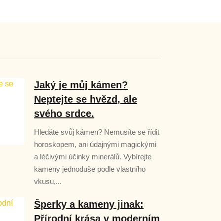
Jaký je můj kámen?
Neptejte se hvězd, ale
svého srdce.
Hledáte svůj kámen? Nemusíte se řídit
horoskopem, ani údajnými magickými
a léčivými účinky minerálů. Vybírejte
kameny jednoduše podle vlastního
vkusu,...
Šperky a kameny jinak:
Přírodní krása v moderním