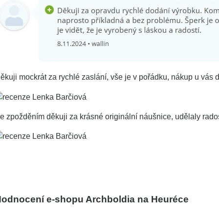
ěkuji mockrát za rychlé zaslání, vše je v pořádku, nákup u vás 
e zpožděním děkuji za krásné originální náušnice, udělaly rados
odnocení e-shopu Archboldia na Heuréce