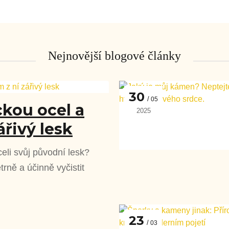
Nejnovější blogové články
30
05
ckou ocel a
2025
ářivý lesk
celi svůj původní lesk?
rně a účinně vyčistit
23
03