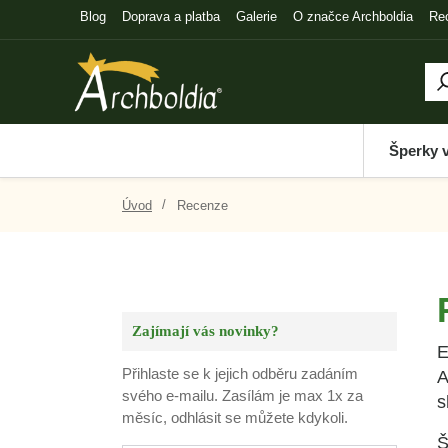
Blog
Doprava a platba
Galerie
O značce Archboldia
Re
Šperky 
Úvod
Recenze
Zajímají vás novinky?
E
Přihlaste se k jejich odběru zadáním
A
svého e-mailu. Zasílám je max 1x za
s
měsíc, odhlásit se můžete kdykoli.
Š