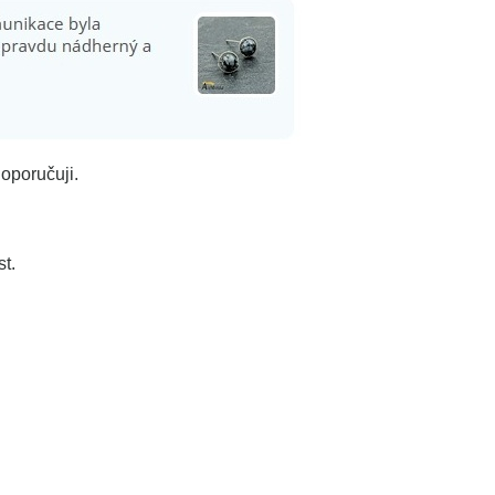
doporučuji.
t.