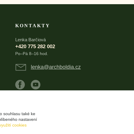
KONTAKTY
Lenka Barčiová
+420 775 282 002
Po–Pá 8–16 hod.
lenka@archboldia.cz
o souhlasu také ke
blíbeného nastavení
využití cookies