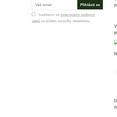
Přihlásit se
m
Souhlasím se
zpracováním osobních
údajů
za účelem rozesílky newsletteru.
V
j
N
D
o