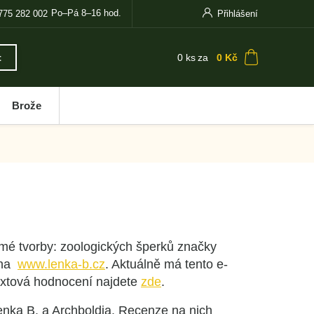
Po–Pá 8–16 hod.
775 282 002
Přihlášení
0
ks
za
0 Kč
t
Brože
 mé tvorby: zoologických šperků značky
 na
www.lenka-b.cz
. Aktuálně má tento e-
textová hodnocení najdete
zde
.
Lenka B. a Archboldia. Recenze na nich