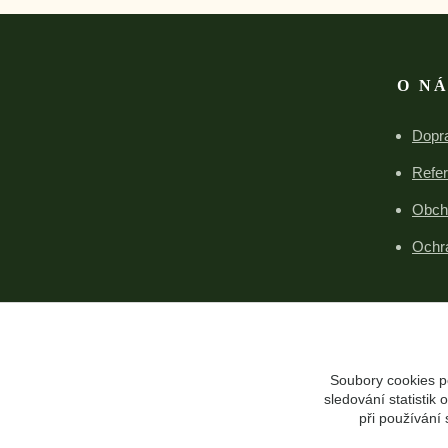
O N
Dopra
Refe
Obch
Ochr
Soubory cookies p
sledování statisti
při používání