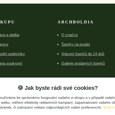
ÁKUPU
ARCHBOLDIA
va a platba
O značce
rence
Šperky na prodej
odní podmínky
Vrácení šperků do 14 dnů
ana soukromí
Galerie prodaných šperků
🍪 Jak byste rádi své cookies?
oužíváme ke správnému fungování našeho e-shopu a v případě vašeh
Upravit sběr cookies.
k o webu, měření efektivity reklamních kampaní, zapamatování vašeho o
 stránek, či zobrazení reklam odpovídajících vašim preferencím.
Více k 