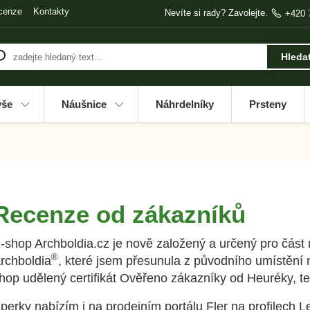
cenze
Kontakty
Nevíte si rady? Zavolejte.
+420 
Hleda
vše
Náušnice
Náhrdelníky
Prsteny
Recenze od zákazníků
-shop Archboldia.cz je nově založený a určený pro část
®
rchboldia
, které jsem přesunula z původního umístění
hop udělený certifikát Ověřeno zákazníky od Heuréky, 
perky nabízím i na prodejním portálu Fler na profilech 