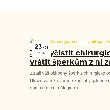
23
03
Jak vyčistit chirurgi
2026
vrátit šperkům z ní z
Ztratil váš oblíbený šperk z chirurgické o
Ukážu vám 3 ověřené způsoby, jak ho šet
doma tím, co máte po ru...