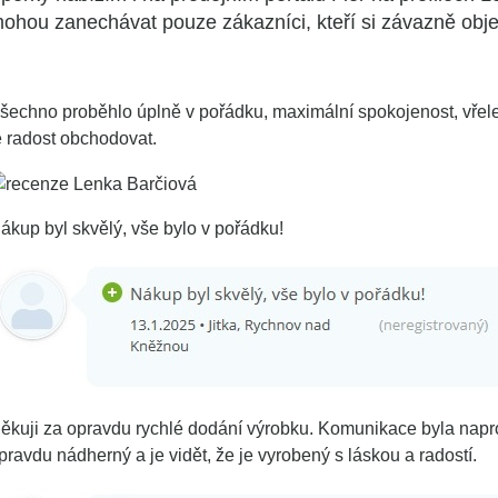
ohou zanechávat pouze zákazníci, kteří si závazně objedn
šechno proběhlo úplně v pořádku, maximální spokojenost, vřele
e radost obchodovat.
ákup byl skvělý, vše bylo v pořádku!
ěkuji za opravdu rychlé dodání výrobku. Komunikace byla napro
pravdu nádherný a je vidět, že je vyrobený s láskou a radostí.