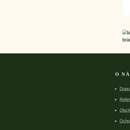
O N
Dopra
Refe
Obch
Ochr