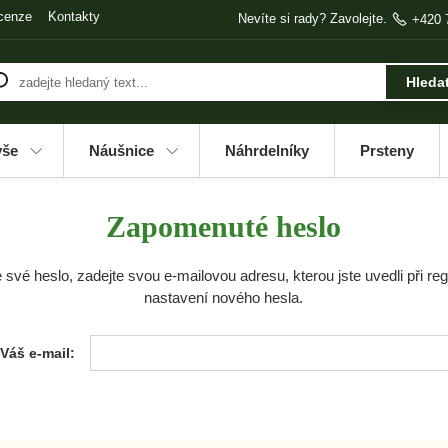
cenze
Kontakty
Nevíte si rady? Zavolejte.
+420 
Hleda
vše
Náušnice
Náhrdelníky
Prsteny
Zapomenuté heslo
e své heslo, zadejte svou e-mailovou adresu, kterou jste uvedli při r
nastavení nového hesla.
Váš e-mail: