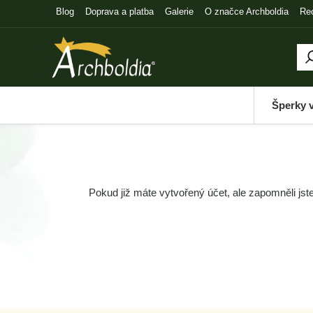
Blog
Doprava a platba
Galerie
O značce Archboldia
Re
Šperky 
Pokud již máte vytvořený účet, ale zapomněli jst