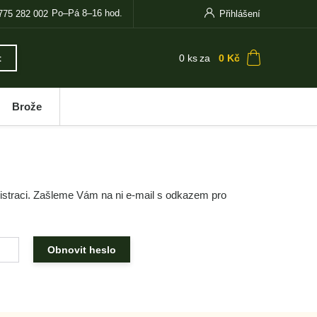
Po–Pá 8–16 hod.
775 282 002
Přihlášení
0
ks
za
0 Kč
t
Brože
egistraci. Zašleme Vám na ni e-mail s odkazem pro
Obnovit heslo