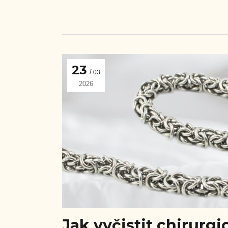
23
03
2026
Jak vyčistit chirurgi