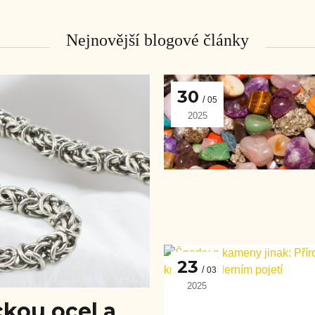
Nejnovější blogové články
30
05
2025
23
03
2025
ckou ocel a