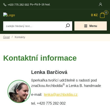
Po–Pá 8–16 hod.
+420 775 282 002
0
0 Kč
Menu
Úvod
Kontakty
Kontaktní informace
Lenka Barčiová
šperkařka tvořící udržitelně s radostí pod
®
značkou Archboldia
a Lenka B. handmade
e-mail:
lenka@archboldia.cz
tel. +420 775 282 002