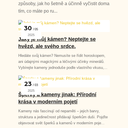
způsoby, jak ho šetrně a účinně vyčistit doma
tím, co máte po ru...
30
05
2025
Jaký je můj kámen? Neptejte se
hvězd, ale svého srdce.
Hledáte svůj kámen? Nemusíte se řídit horoskopem,
ani údajnými magickými a léčivými účinky minerálů.
Vybírejte kameny jednoduše podle vlastního vkusu,...
23
03
2025
Šperky a kameny jinak: Přírodní
krása v moderním pojetí
Kameny nás fascinují od nepaměti – jejich barvy,
struktura a jedinečnost přidávají šperkům duši. Pojďte
objevovat svět šperků a kamenů v moderním poje...