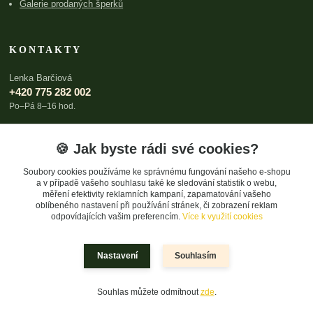
Galerie prodaných šperků
KONTAKTY
Lenka Barčiová
+420 775 282 002
Po–Pá 8–16 hod.
lenka@archboldia.cz
🍪 Jak byste rádi své cookies?
Soubory cookies používáme ke správnému fungování našeho e-shopu
a v případě vašeho souhlasu také ke sledování statistik o webu,
měření efektivity reklamních kampaní, zapamatování vašeho
oblíbeného nastavení při používání stránek, či zobrazení reklam
odpovídajících vašim preferencím.
Více k využití cookies
Upravit sběr cookies.
Nastavení
Souhlasím
© 2026 Lenka Barčiová
Souhlas můžete odmítnout
zde
.
Vytvořeno na
Eshop-rychle.cz