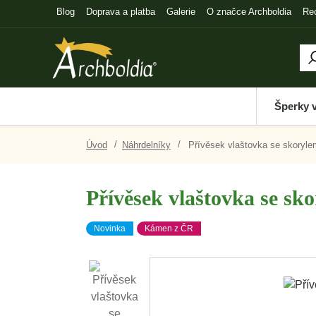
Blog
Doprava a platba
Galerie
O značce Archboldia
Re
Šperky 
Úvod
Náhrdelníky
Přívěsek vlaštovka se skoryle
Přívěsek vlaštovka se sk
Novinka
Kámen z ČR