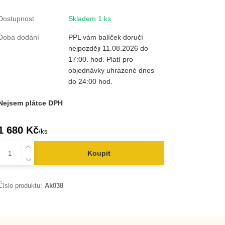
Dostupnost
Skladem 1 ks
Doba dodání
PPL vám balíček doručí
nejpozději 11.08.2026 do
17:00. hod. Platí pro
objednávky uhrazené dnes
do 24:00 hod.
Nejsem plátce DPH
1 680 Kč
/
ks
Koupit
Číslo produktu:
Ak038