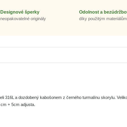
Designové šperky
Odolnost a bezúdržbo
neopakovatelné originály
díky použitým materiálů
celi 316L a dozdobený kabošonem z černého turmalínu skorylu. Velik
4 cm + 5cm adjusta.