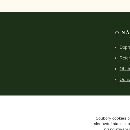
O N
Dopra
Refe
Obch
Ochr
Soubory cookies p
sledování statisti
při používání