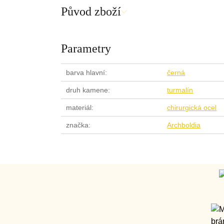
Původ zboží
Parametry
barva hlavní
černá
druh kamene
turmalín
materiál
chirurgická ocel
značka
Archboldia