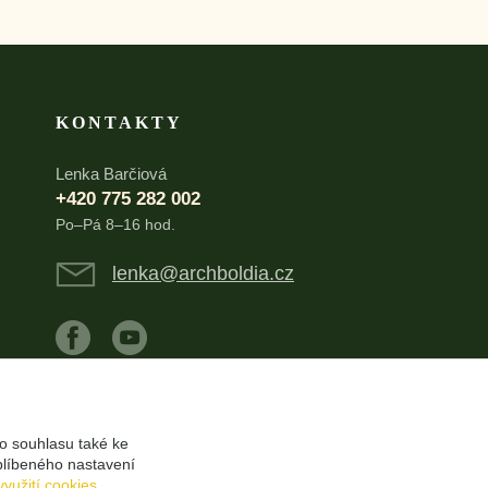
KONTAKTY
Lenka Barčiová
+420 775 282 002
Po–Pá 8–16 hod.
lenka@archboldia.cz
o souhlasu také ke
blíbeného nastavení
využití cookies