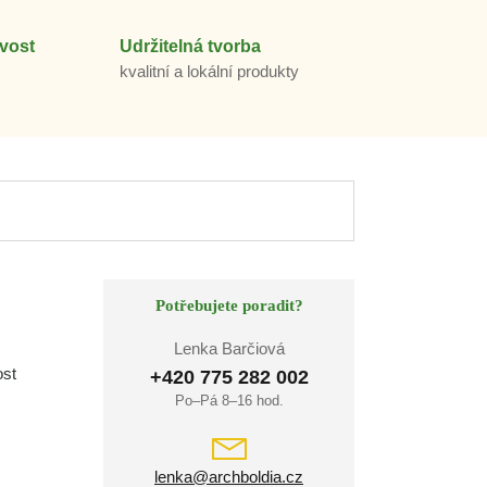
vost
Udržitelná tvorba
m
kvalitní a lokální produkty
Potřebujete poradit?
Lenka Barčiová
ost
+420 775 282 002
Po–Pá 8–16 hod.
lenka@archboldia.cz