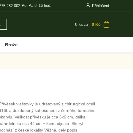
Po–Pá 8–16 hod.
775 282 002
Přihlášení
0
ks
za
0 Kč
t
Brože
Přívěsek vlaštovky je udrátovaný z chirurgické oceli
316L a dozdobený kabošonem z černého turmalínu
skorylu. Velikost přívěsku je cca 6x6 cm, délka
náhrdelníku cca 44 cm + 5cm adjusta. Skoryl
pochází z české lokality Věžná.
celý popis