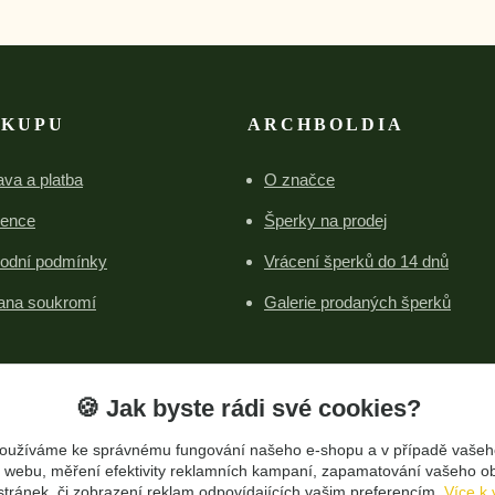
ÁKUPU
ARCHBOLDIA
va a platba
O značce
rence
Šperky na prodej
odní podmínky
Vrácení šperků do 14 dnů
ana soukromí
Galerie prodaných šperků
🍪 Jak byste rádi své cookies?
oužíváme ke správnému fungování našeho e-shopu a v případě vašeh
Upravit sběr cookies.
k o webu, měření efektivity reklamních kampaní, zapamatování vašeho o
 stránek, či zobrazení reklam odpovídajících vašim preferencím.
Více k 