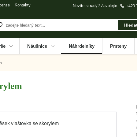
cenze
Kontakty
Nevíte si rady? Zavolejte.
+420 
Hleda
vše
Náušnice
Náhrdelníky
Prsteny
m
orylem