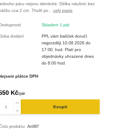
jednoho páru nejsou identické. Délka náušnic bez
háčku cca 2 cm. Thulit po...
celý popis
Dostupnost
Skladem 1 pár
Doba dodání
PPL vám balíček doručí
nejpozději 10.08.2026 do
17:00. hod. Platí pro
objednávky uhrazené dnes
do 8:00 hod.
Nejsem plátce DPH
550 Kč
/
pár
Koupit
Číslo produktu:
An087