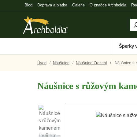
Blog
Doprava a platba
Galerie
O značce Archboldia
Re
Šperky 
Úvod
Náušnice
Náušnice Zrození
Náušnice s 
Náušnice s růžovým kame