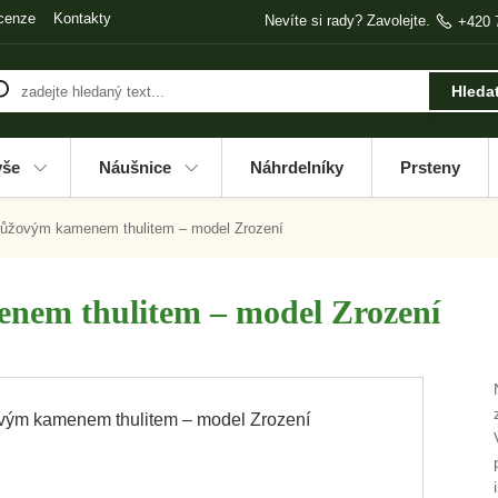
cenze
Kontakty
Nevíte si rady? Zavolejte.
+420 
Hleda
vše
Náušnice
Náhrdelníky
Prsteny
růžovým kamenem thulitem – model Zrození
nem thulitem – model Zrození