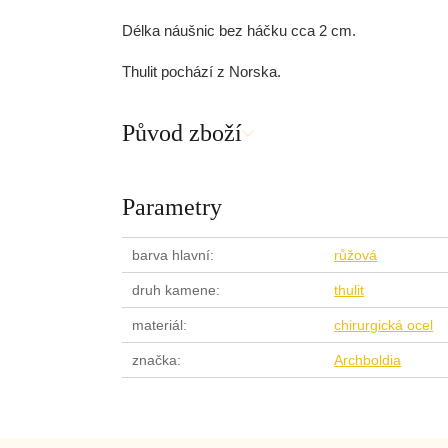
Délka náušnic bez háčku cca 2 cm.
Thulit pochází z Norska.
Původ zboží
Parametry
barva hlavní
růžová
druh kamene
thulit
materiál
chirurgická ocel
značka
Archboldia