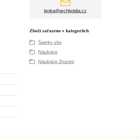
lenka@archboldia.cz
Zboží zařazeno v kategoriích
Šperky vše
Náušnice
Náušnice Zrození