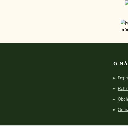
O N
Dopra
Refe
Obch
Ochr