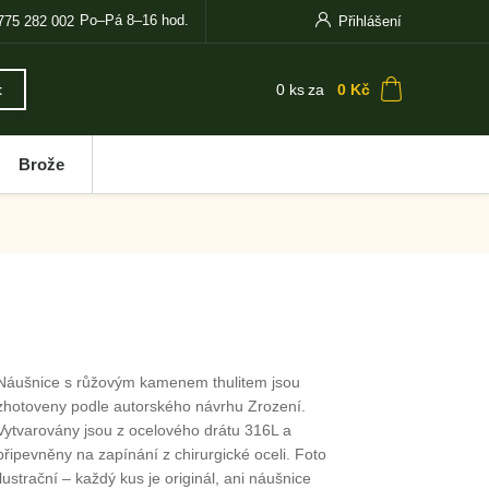
Po–Pá 8–16 hod.
775 282 002
Přihlášení
0
ks
za
0 Kč
t
Brože
Náušnice s růžovým kamenem thulitem jsou
zhotoveny podle autorského návrhu Zrození.
Vytvarovány jsou z ocelového drátu 316L a
připevněny na zapínání z chirurgické oceli. Foto
ilustrační – každý kus je originál, ani náušnice