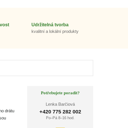
vost
Udržitelná tvorba
m
kvalitní a lokální produkty
Potřebujete poradit?
Lenka Barčiová
ho drátu
+420 775 282 002
jsou
Po–Pá 8–16 hod.