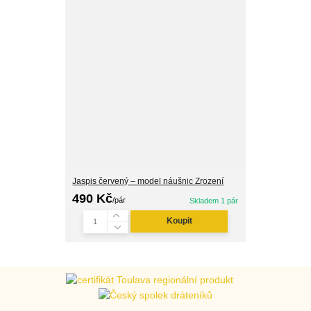
Jaspis červený – model náušnic Zrození
490 Kč
/
pár
Skladem 1 pár
Koupit