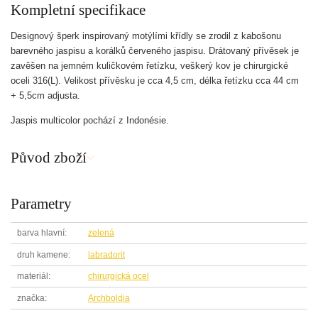
Kompletní specifikace
Designový šperk inspirovaný motýlími křídly se zrodil z kabošonu
barevného jaspisu a korálků červeného jaspisu. Drátovaný přívěsek je
zavěšen na jemném kuličkovém řetízku, veškerý kov je chirurgické
oceli 316(L). Velikost přívěsku je cca 4,5 cm, délka řetízku cca 44 cm
+ 5,5cm adjusta.
Jaspis multicolor pochází z Indonésie.
Původ zboží
Parametry
barva hlavní
zelená
druh kamene
labradorit
materiál
chirurgická ocel
značka
Archboldia