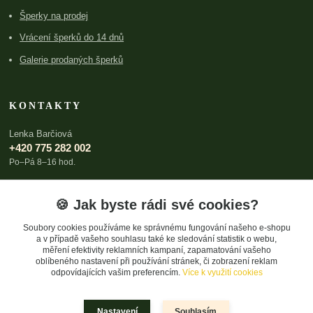
Šperky na prodej
Vrácení šperků do 14 dnů
Galerie prodaných šperků
KONTAKTY
Lenka Barčiová
+420 775 282 002
Po–Pá 8–16 hod.
lenka@archboldia.cz
🍪 Jak byste rádi své cookies?
Soubory cookies používáme ke správnému fungování našeho e-shopu
a v případě vašeho souhlasu také ke sledování statistik o webu,
měření efektivity reklamních kampaní, zapamatování vašeho
oblíbeného nastavení při používání stránek, či zobrazení reklam
odpovídajících vašim preferencím.
Více k využití cookies
Upravit sběr cookies.
Nastavení
Souhlasím