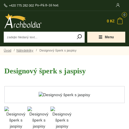
Po–Pá 8–16 hod.
+420 775 282 002
0
0 Kč
Menu
Úvod
Náhrdelníky
Designový šperk s jaspisy
Designový šperk s jaspisy