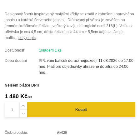
Designový šperk inspirovaný motýlími křídly se zrodil z kabošonu barevného
jaspisu a korálků červeného jaspisu. Drátovaný přívěsek je zavěšen na
jemném kuličkovém řetízku, veškerý kov je chirurgické oceli 316(L). Velikost
přívěsku je cca 4,5 cm, délka řetízku cca 44 cm + 5,5cm adjusta. Jaspis
multic...
celý popis
Dostupnost
Skladem 1 ks
Doba dodání
PPL vám balíček doručí nejpozději 11.08.2026 do 17:00.
hod. Platí pro objednávky uhrazené do zítra do 24:00
hod.
Nejsem plátce DPH
1 480 Kč
/
ks
Koupit
Číslo produktu:
Ak020