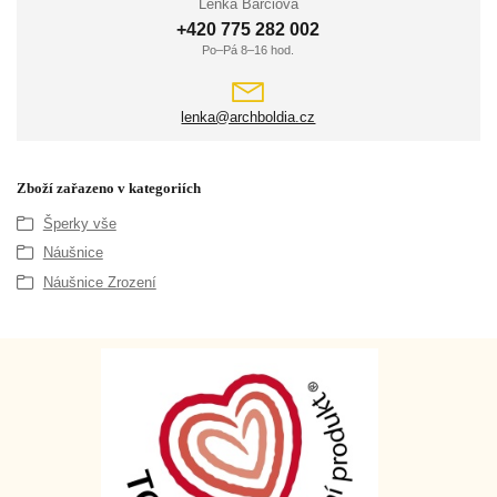
Lenka Barčiová
+420 775 282 002
Po–Pá 8–16 hod.
lenka@archboldia.cz
Zboží zařazeno v kategoriích
Šperky vše
Náušnice
Náušnice Zrození