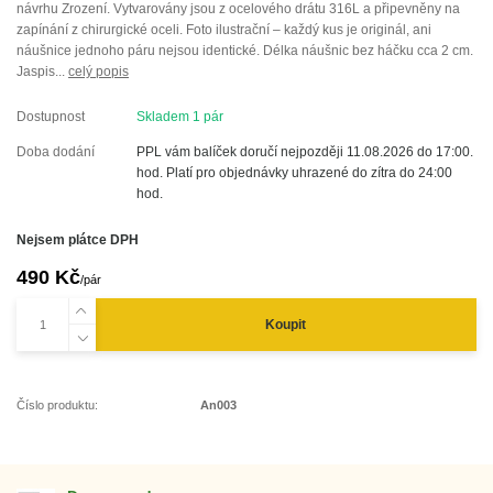
návrhu Zrození. Vytvarovány jsou z ocelového drátu 316L a připevněny na
zapínání z chirurgické oceli. Foto ilustrační – každý kus je originál, ani
náušnice jednoho páru nejsou identické. Délka náušnic bez háčku cca 2 cm.
Jaspis...
celý popis
Dostupnost
Skladem 1 pár
Doba dodání
PPL vám balíček doručí nejpozději 11.08.2026 do 17:00.
hod. Platí pro objednávky uhrazené do zítra do 24:00
hod.
Nejsem plátce DPH
490 Kč
/
pár
Koupit
Číslo produktu:
An003