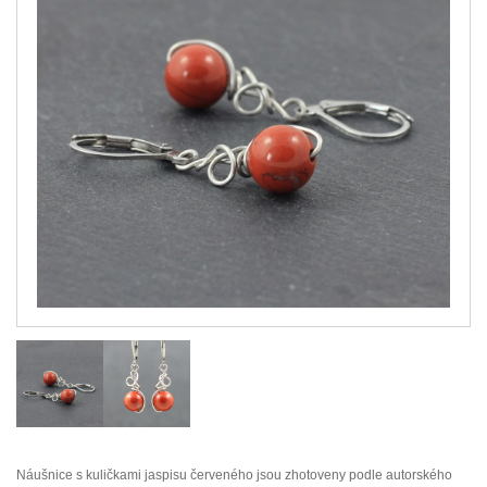
Náušnice s kuličkami jaspisu červeného jsou zhotoveny podle autorského