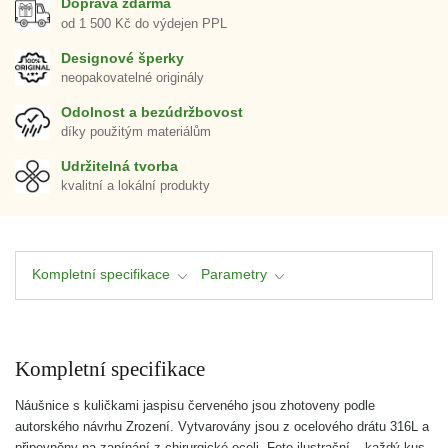
Doprava zdarma
od 1 500 Kč do výdejen PPL
Designové šperky
neopakovatelné originály
Odolnost a bezúdržbovost
díky použitým materiálům
Udržitelná tvorba
kvalitní a lokální produkty
Kompletní specifikace
Parametry
Kompletní specifikace
Náušnice s kuličkami jaspisu červeného jsou zhotoveny podle
autorského návrhu Zrození. Vytvarovány jsou z ocelového drátu 316L a
připevněny na zapínání z chirurgické oceli. Foto ilustrační – každý kus