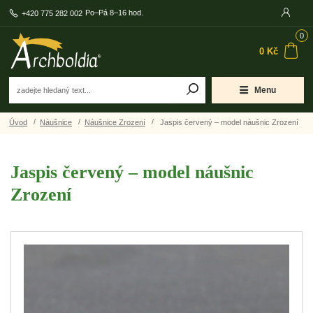
Po–Pá 8–16 hod.
+420 775 282 002
0
0 Kč
Menu
Úvod
Náušnice
Náušnice Zrození
Jaspis červený – model náušnic Zrození
Jaspis červený – model náušnic
Zrození