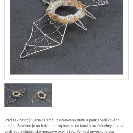
Přívěsek netopýr Béďa se zrodil z ocelového drátu a plátku peříčkového
achátu. Zavěšen je na řetízku se zapínáním na karabinku. Všechny kovové
části jsou z chirurgické nerezové oceli 316L. Velikost přívěsku je cca