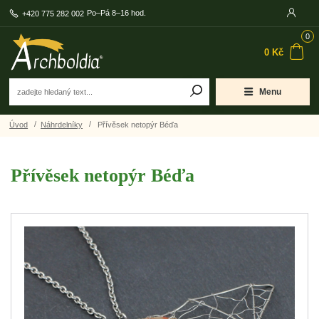
Po–Pá 8–16 hod.
+420 775 282 002
0
0 Kč
Menu
Úvod
Náhrdelníky
Přívěsek netopýr Béďa
Přívěsek netopýr Béďa