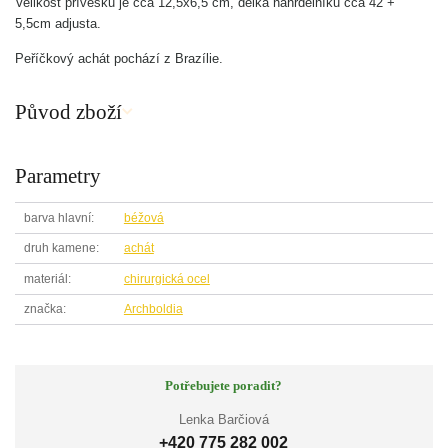
Velikost přívěsku je cca 12,5x6,5 cm, délka náhrdelníku cca 42 +
5,5cm adjusta.
Peříčkový achát pochází z Brazílie.
Původ zboží
Parametry
barva hlavní
béžová
druh kamene
achát
materiál
chirurgická ocel
značka
Archboldia
Potřebujete poradit?
Lenka Barčiová
+420 775 282 002