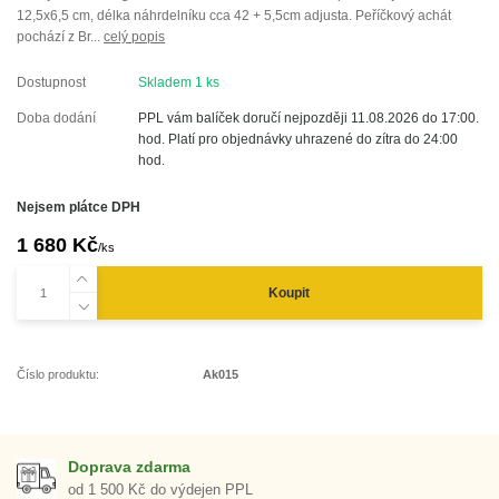
12,5x6,5 cm, délka náhrdelníku cca 42 + 5,5cm adjusta. Peříčkový achát
pochází z Br...
celý popis
Dostupnost
Skladem 1 ks
Doba dodání
PPL vám balíček doručí nejpozději 11.08.2026 do 17:00.
hod. Platí pro objednávky uhrazené do zítra do 24:00
hod.
Nejsem plátce DPH
1 680 Kč
/
ks
Koupit
Číslo produktu:
Ak015
Doprava zdarma
od 1 500 Kč do výdejen PPL