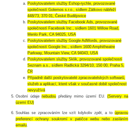
Poskytovatelem služby Eshop-rychle, provozované
společností Golemos s.r.o., sídlem Zátkovo nábřeží
448/73, 370 01, České Budějovice
Poskytovatelem služby Facebook Ads, provozované
společností Facebook Inc., sídlem 1601 Willow Road,
Menlo Park, CA 94025, USA
Poskytovatelem služby Google AdWords, provozované
společností Google Inc., sídlem 1600 Amphitheatre
Parkway, Mountain View, CA 94043, USA
Poskytovatelem služby Sklik, provozované společností
Seznam a.s., sídlem Radlická 3294/10, 150 00, Praha 5,
ČR
Případně další poskytovatelé zpracovatelských softwarů,
služeb a aplikací, které však v současné době společnost
nevyužívá
Osobní údaje
nebudou
předány mimo území EU.
(Servery na
území EU)
Souhlas se zpracováním lze vzít kdykoliv zpět, a to
úpravou
preferencí ochrany soukromí v patičce webu nebo zasláním
emailu
.