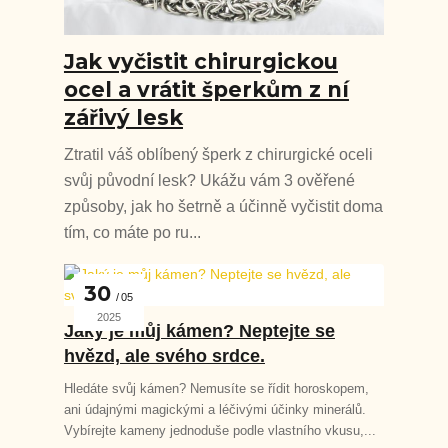
Jak vyčistit chirurgickou
ocel a vrátit šperkům z ní
zářivý lesk
Ztratil váš oblíbený šperk z chirurgické oceli
svůj původní lesk? Ukážu vám 3 ověřené
způsoby, jak ho šetrně a účinně vyčistit doma
tím, co máte po ru...
30
05
2025
Jaký je můj kámen? Neptejte se
hvězd, ale svého srdce.
Hledáte svůj kámen? Nemusíte se řídit horoskopem,
ani údajnými magickými a léčivými účinky minerálů.
Vybírejte kameny jednoduše podle vlastního vkusu,...