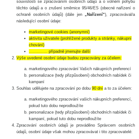
souvislosti se zpracováním osobních údajů a o volném pohybu
těchto údajů a o zrušení směrnice 95/46/ES (obecné nařízení o
ochraně osobních údajů) (dále jen
„Nařízení“
), zpracovával/a
následující osobní údaje:
marketingové cookies (anonymní)
aktivita uživatele (prohlížené produkty a stránky, nákupní
chování)
………….. případně jmenujte další
Výše uvedené osobní údaje budou zpracovány za účelem:
marketingového zpracování Vašich nákupních preferencí
personalizace (tedy přizpůsobení) obchodních nabídek či
kampaní
Souhlas udělujete na zpracování po dobu
90 dní
a to za účelem:
marketingového zpracování vašich nákupních preferencí,
pokud tuto dobu neprodloužíte
personalizace (tedy přizpůsobení) obchodních nabídek či
kampaní, pokud tuto dobu neprodloužíte
Zpracování osobních údajů je prováděno Správcem osobních
údajů, osobní údaje však mohou zpracovávat i tito zpracovatelé: