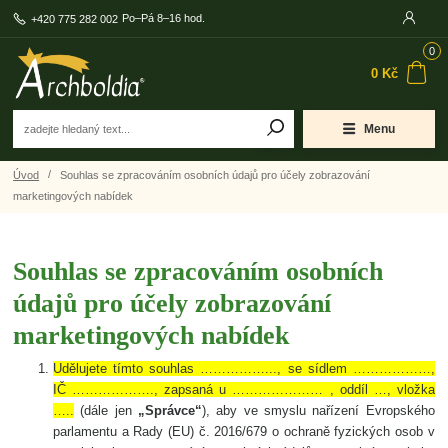
Po–Pá 8–16 hod.
+420 775 282 002
0
0 Kč
Menu
Úvod
Souhlas se zpracováním osobních údajů pro účely zobrazování
marketingových nabídek
Souhlas se zpracováním osobních
údajů pro účely zobrazování
marketingových nabídek
Udělujete tímto souhlas ……………..., se sídlem ………………,
IČ ………………., zapsaná u ………………… , oddíl …, vložka
…..
(dále jen
„Správce“
), aby ve smyslu nařízení Evropského
parlamentu a Rady (EU) č. 2016/679 o ochraně fyzických osob v