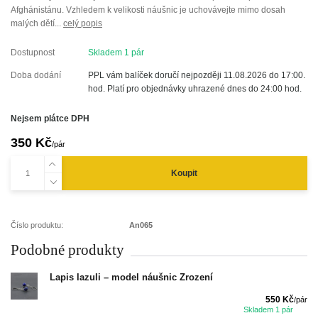
Afghánistánu. Vzhledem k velikosti náušnic je uchovávejte mimo dosah
malých dětí...
celý popis
Dostupnost
Skladem 1 pár
Doba dodání
PPL vám balíček doručí nejpozději 11.08.2026 do 17:00.
hod. Platí pro objednávky uhrazené dnes do 24:00 hod.
Nejsem plátce DPH
350 Kč
/
pár
Koupit
Číslo produktu:
An065
Podobné produkty
Lapis lazuli – model náušnic Zrození
550 Kč
/
pár
Skladem 1 pár