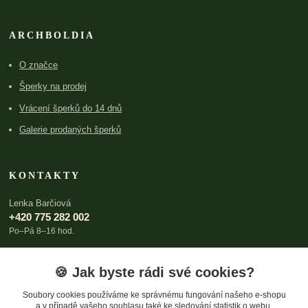
ARCHBOLDIA
O značce
Šperky na prodej
Vrácení šperků do 14 dnů
Galerie prodaných šperků
KONTAKTY
Lenka Barčiová
+420 775 282 002
Po–Pá 8–16 hod.
lenka@archboldia.cz
🍪 Jak byste rádi své cookies?
Soubory cookies používáme ke správnému fungování našeho e-shopu
a v případě vašeho souhlasu také ke sledování statistik o webu,