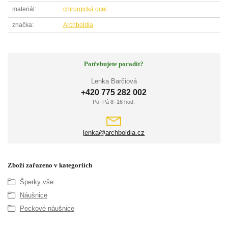
materiál
chirurgická ocel
značka
Archboldia
Potřebujete poradit?
Lenka Barčiová
+420 775 282 002
Po–Pá 8–16 hod.
lenka@archboldia.cz
Zboží zařazeno v kategoriích
Šperky vše
Náušnice
Peckové náušnice