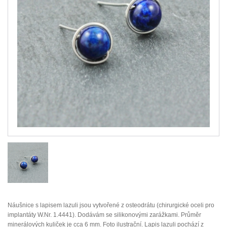
Náušnice s lapisem lazuli jsou vytvořené z osteodrátu (chirurgické oceli pro
implantáty W.Nr. 1.4441). Dodávám se silikonovými zarážkami. Průměr
minerálových kuliček je cca 6 mm. Foto ilustrační. Lapis lazuli pochází z