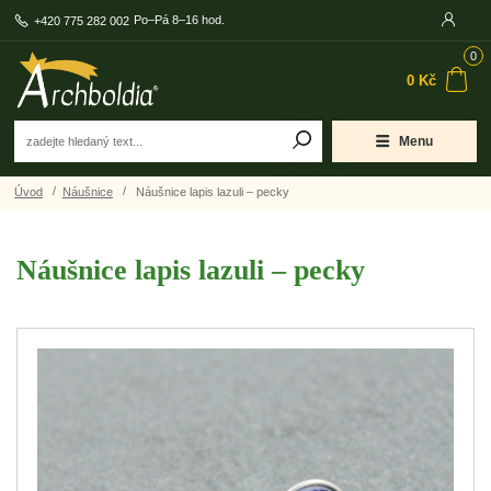
Po–Pá 8–16 hod.
+420 775 282 002
0
0 Kč
Menu
Úvod
Náušnice
Náušnice lapis lazuli – pecky
Náušnice lapis lazuli – pecky