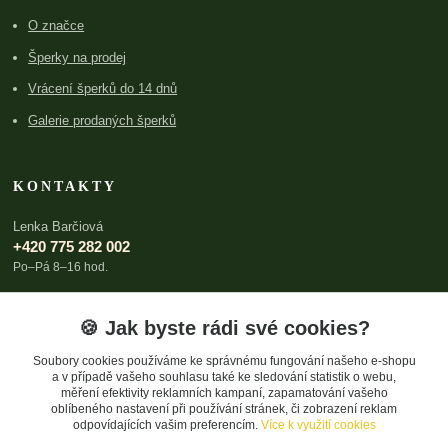
O značce
Šperky na prodej
Vrácení šperků do 14 dnů
Galerie prodaných šperků
KONTAKTY
Lenka Barčiová
+420 775 282 002
Po–Pá 8–16 hod.
lenka@archboldia.cz
🍪 Jak byste rádi své cookies?
Soubory cookies používáme ke správnému fungování našeho e-shopu
a v případě vašeho souhlasu také ke sledování statistik o webu,
měření efektivity reklamních kampaní, zapamatování vašeho
oblíbeného nastavení při používání stránek, či zobrazení reklam
odpovídajících vašim preferencím.
Více k využití cookies