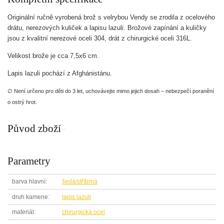
Originální ručně vyrobená brož s velrybou Vendy se zrodila z ocelového
drátu, nerezových kuliček a lapisu lazuli. Brožové zapínání a kuličky
jsou z kvalitní nerezové oceli 304, drát z chirurgické oceli 316L.
Velikost brože je cca 7,5x6 cm.
Lapis lazuli pochází z Afghánistánu.
∅ Není určeno pro děti do 3 let, uchovávejte mimo jejich dosah – nebezpečí poranění
o ostrý hrot.
Původ zboží
Parametry
barva hlavní
šedá/stříbrná
druh kamene
lapis lazuli
materiál
chirurgická ocel