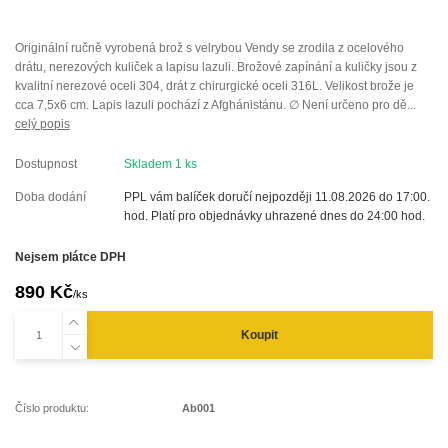
Originální ručně vyrobená brož s velrybou Vendy se zrodila z ocelového
drátu, nerezových kuliček a lapisu lazuli. Brožové zapínání a kuličky jsou z
kvalitní nerezové oceli 304, drát z chirurgické oceli 316L. Velikost brože je
cca 7,5x6 cm. Lapis lazuli pochází z Afghánistánu. ∅ Není určeno pro dě...
celý popis
Dostupnost
Skladem 1 ks
Doba dodání
PPL vám balíček doručí nejpozději 11.08.2026 do 17:00.
hod. Platí pro objednávky uhrazené dnes do 24:00 hod.
Nejsem plátce DPH
890 Kč
/
ks
Koupit
Číslo produktu:
Ab001