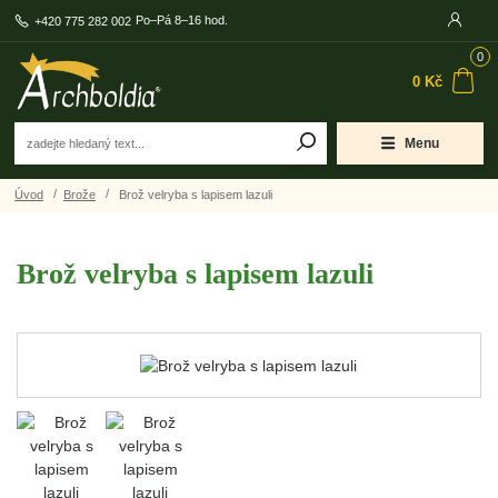
Po–Pá 8–16 hod.
+420 775 282 002
0
0 Kč
Menu
Úvod
Brože
Brož velryba s lapisem lazuli
Brož velryba s lapisem lazuli