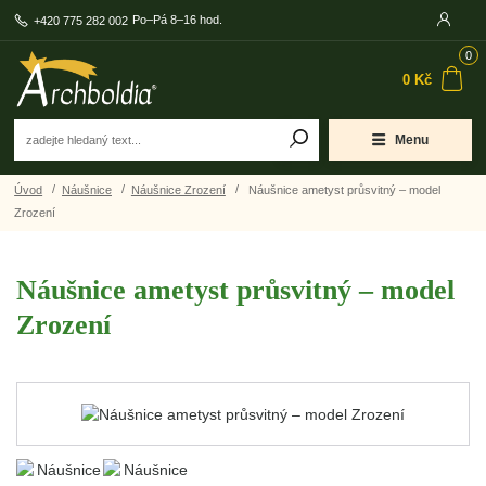
Po–Pá 8–16 hod.
+420 775 282 002
0
0 Kč
Menu
Úvod
Náušnice
Náušnice Zrození
Náušnice ametyst průsvitný – model
Zrození
Náušnice ametyst průsvitný – model
Zrození