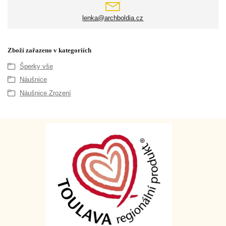
lenka@archboldia.cz
Zboží zařazeno v kategoriích
Šperky vše
Náušnice
Náušnice Zrození