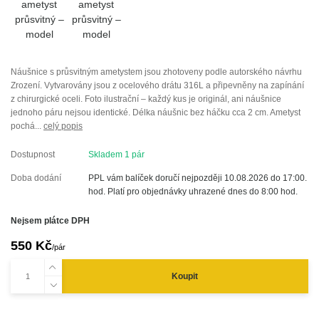
Náušnice s průsvitným ametystem jsou zhotoveny podle autorského návrhu
Zrození. Vytvarovány jsou z ocelového drátu 316L a připevněny na zapínání
z chirurgické oceli. Foto ilustrační – každý kus je originál, ani náušnice
jednoho páru nejsou identické. Délka náušnic bez háčku cca 2 cm. Ametyst
pochá...
celý popis
Dostupnost
Skladem 1 pár
Doba dodání
PPL vám balíček doručí nejpozději 10.08.2026 do 17:00.
hod. Platí pro objednávky uhrazené dnes do 8:00 hod.
Nejsem plátce DPH
550 Kč
/
pár
Koupit