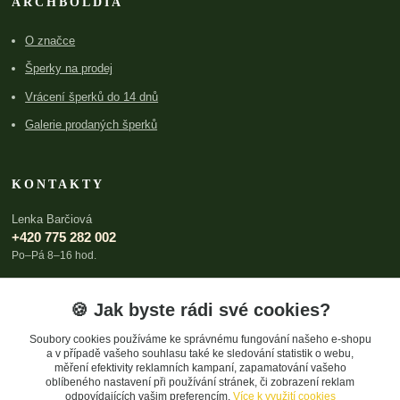
ARCHBOLDIA
O značce
Šperky na prodej
Vrácení šperků do 14 dnů
Galerie prodaných šperků
KONTAKTY
Lenka Barčiová
+420 775 282 002
Po–Pá 8–16 hod.
lenka@archboldia.cz
🍪 Jak byste rádi své cookies?
Soubory cookies používáme ke správnému fungování našeho e-shopu
a v případě vašeho souhlasu také ke sledování statistik o webu,
měření efektivity reklamních kampaní, zapamatování vašeho
oblíbeného nastavení při používání stránek, či zobrazení reklam
odpovídajících vašim preferencím.
Více k využití cookies