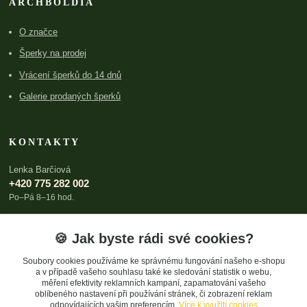
ARCHBOLDIA
O značce
Šperky na prodej
Vrácení šperků do 14 dnů
Galerie prodaných šperků
KONTAKTY
Lenka Barčiová
+420 775 282 002
Po–Pá 8–16 hod.
lenka@archboldia.cz
🍪 Jak byste rádi své cookies?
Soubory cookies používáme ke správnému fungování našeho e-shopu
a v případě vašeho souhlasu také ke sledování statistik o webu,
měření efektivity reklamních kampaní, zapamatování vašeho
oblíbeného nastavení při používání stránek, či zobrazení reklam
odpovídajících vašim preferencím.
Více k využití cookies