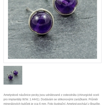
Ametystové náušnice pecky jsou udrátované z osteodrátu (chirurgické oceli
pro implantáty W.Nr. 1.4441). Dodávám se silikonovými zarážkami. Průměr
minerálových kuliček je cca 6 mm. Foto ilustrační. Ametyst pochází z Brazílie.