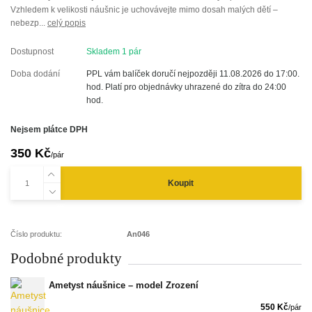
Vzhledem k velikosti náušnic je uchovávejte mimo dosah malých dětí –
nebezp...
celý popis
Dostupnost
Skladem 1 pár
Doba dodání
PPL vám balíček doručí nejpozději 11.08.2026 do 17:00.
hod. Platí pro objednávky uhrazené do zítra do 24:00
hod.
Nejsem plátce DPH
350 Kč
/
pár
Koupit
Číslo produktu:
An046
Podobné produkty
Ametyst náušnice – model Zrození
550 Kč
/
pár