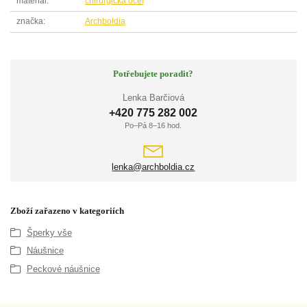
materiál
chirurgická ocel
značka
Archboldia
Potřebujete poradit?
Lenka Barčiová
+420 775 282 002
Po–Pá 8–16 hod.
lenka@archboldia.cz
Zboží zařazeno v kategoriích
Šperky vše
Náušnice
Peckové náušnice