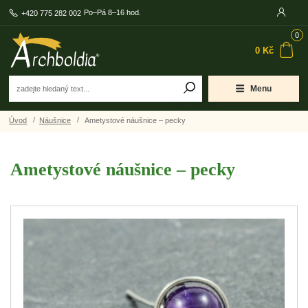
Po–Pá 8–16 hod.
+420 775 282 002
0
0 Kč
Menu
Úvod
Náušnice
Ametystové náušnice – pecky
Ametystové náušnice – pecky