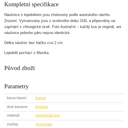
Kompletní specifikace
Náušnice s lepidolitem jsou zhotoveny podle autorského návrhu
Zrození. Vytvarovány jsou z ocelového drátu 316L a připevněny na
zapínání z chirurgické oceli. Foto ilustrační – každý kus je originál, ani
náušnice jednoho páru nejsou identické.
Délka náušnic bez háčku cca 2 cm.
Lepidolit pochází z Mexika.
Původ zboží
Parametry
barva hlavní
fialová
druh kamene
lepidolit
materiál
chirurgická ocel
značka
Archboldia