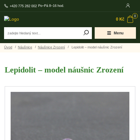
Po–Pá 8–16 hod.
+420 775 282 002
0
0 Kč
Menu
Úvod
Náušnice
Náušnice Zrození
Lepidolit – model náušnic Zrození
Lepidolit – model náušnic Zrození