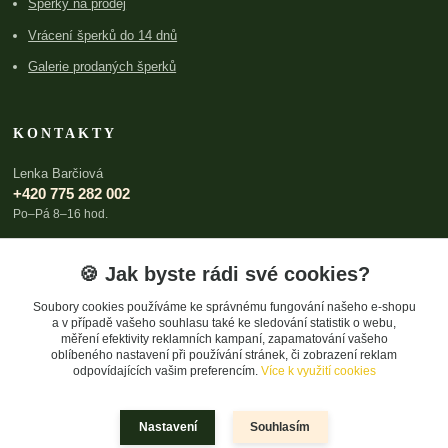
Šperky na prodej
Vrácení šperků do 14 dnů
Galerie prodaných šperků
KONTAKTY
Lenka Barčiová
+420 775 282 002
Po–Pá 8–16 hod.
lenka@archboldia.cz
🍪 Jak byste rádi své cookies?
Soubory cookies používáme ke správnému fungování našeho e-shopu
a v případě vašeho souhlasu také ke sledování statistik o webu,
měření efektivity reklamních kampaní, zapamatování vašeho
oblíbeného nastavení při používání stránek, či zobrazení reklam
odpovídajících vašim preferencím.
Více k využití cookies
Upravit sběr cookies.
Nastavení
Souhlasím