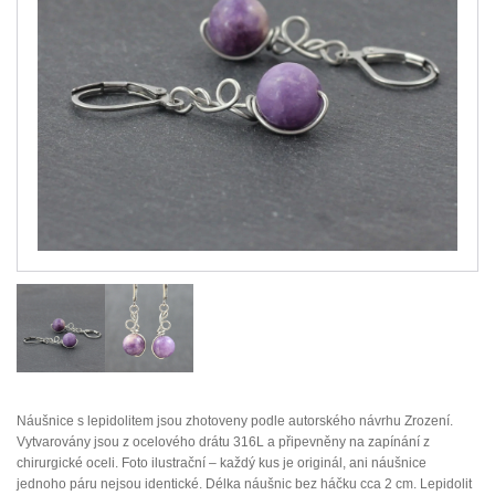
Náušnice s lepidolitem jsou zhotoveny podle autorského návrhu Zrození.
Vytvarovány jsou z ocelového drátu 316L a připevněny na zapínání z
chirurgické oceli. Foto ilustrační – každý kus je originál, ani náušnice
jednoho páru nejsou identické. Délka náušnic bez háčku cca 2 cm. Lepidolit