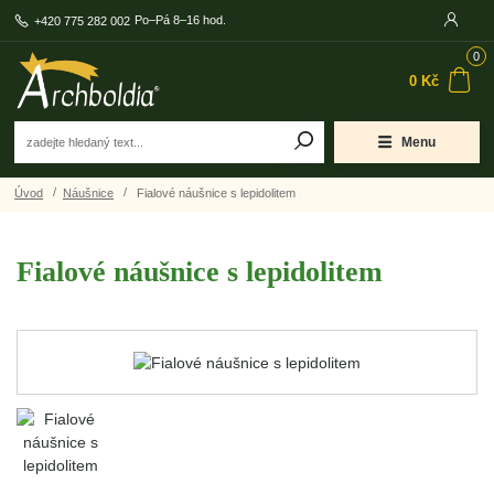
Po–Pá 8–16 hod.
+420 775 282 002
0
0 Kč
Menu
Úvod
Náušnice
Fialové náušnice s lepidolitem
Fialové náušnice s lepidolitem