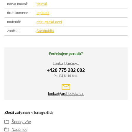
barva hlavní
fialová
druh kamene
lepidolit
materiál
chirurgická ocel
značka
Archboldia
Potřebujete poradit?
Lenka Barčiová
+420 775 282 002
Po–Pá 8–16 hod.
lenka@archboldia.cz
Zboží zařazeno v kategoriích
Šperky vše
Náušnice