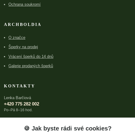
Ochrana soukromí
ARCHBOLDIA
O značce
Šperky na prodej
Vrácení šperků do 14 dnů
Galerie prodaných šperků
KONTAKTY
Lenka Barčiová
+420 775 282 002
Po–Pá 8–16 hod.
lenka@archboldia.cz
🍪 Jak byste rádi své cookies?