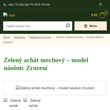
Po–Pá 8–16 hod.
+420 775 282 002
0
0 Kč
Menu
Úvod
Náušnice
Náušnice Zrození
Zelený achát mechový – model náušnic
Zrození
Zelený achát mechový – model
náušnic Zrození