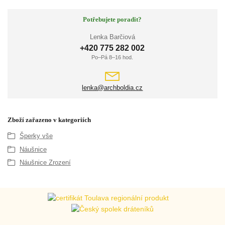
Potřebujete poradit?
Lenka Barčiová
+420 775 282 002
Po–Pá 8–16 hod.
lenka@archboldia.cz
Zboží zařazeno v kategoriích
Šperky vše
Náušnice
Náušnice Zrození