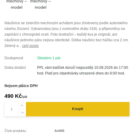
Náušnice se zelenžm mechovým achátem jsou zhotoveny podle autorského
návrhu Zrození. Vytvarovány jsou z ocelového drátu 316L a připevněny na
zapínání z chirurgické oceli. Foto ilustrační – každý kus je originál, ani
náušnice jednoho páru nejsou identické. Délka náušnic bez háčku cca 2 cm.
Zelený a...
celý popis
Dostupnost
Skladem 1 pár
Doba dodání
PPL vám balíček doručí nejpozději 10.08.2026 do 17:00.
hod. Platí pro objednávky uhrazené dnes do 8:00 hod.
Nejsem plátce DPH
490 Kč
/
pár
Koupit
Číslo produktu:
An005