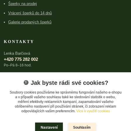
Šperky na prodej
Vrácení šperků do 14 dnů
Galerie prodaných šperků
KONTAKTY
Lenka Barčiová
+420 775 282 002
Po–Pá 8–16 hod.
lenka@archboldia.cz
🍪 Jak byste rádi své cookies?
Soubory cookies používáme ke správnému fungování našeho e-shopu
a v případě vašeho souhlasu také ke sledování statistik o webu,
měření efektivity reklamních kampaní, zapamatování vašeho
oblíbeného nastavení při používání stránek, či zobrazení reklam
odpovídajících vašim preferencím.
Více k využití cookies
Upravit sběr cookies.
Nastavení
Souhlasím