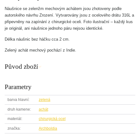
Náušnice se zelenžm mechovým achátem jsou zhotoveny podle
autorského návrhu Zrození. Vytvarovány jsou z ocelového drátu 316L a
připevněny na zapínání z chirurgické oceli. Foto ilustrační – každý kus
je originál, ani náušnice jednoho páru nejsou identické.
Délka náušnic bez háčku cca 2 cm.
Zelený achát mechový pochází z Indie.
Původ zboží
Parametry
barva hlavní
zelená
druh kamene
achát
materiál
chirurgická ocel
značka
Archboldia