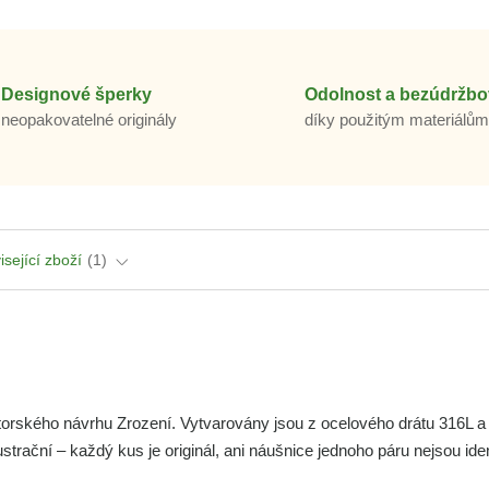
Designové šperky
Odolnost a bezúdržbo
neopakovatelné originály
díky použitým materiálů
isející zboží
1
orského návrhu Zrození. Vytvarovány jsou z ocelového drátu 316L a
ustrační – každý kus je originál, ani náušnice jednoho páru nejsou ide