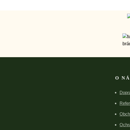
O N
Dopra
Refe
Obch
Ochr