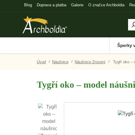
Blog
Doprava a platba
Galerie
O značce Archboldia
Re
Šperky 
Úvod
Náušnice
Náušnice Zrození
Tygří oko – 
Tygří oko – model náušni