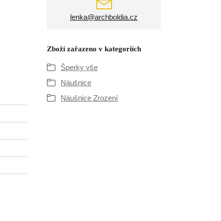
lenka@archboldia.cz
Zboží zařazeno v kategoriích
Šperky vše
Náušnice
Náušnice Zrození