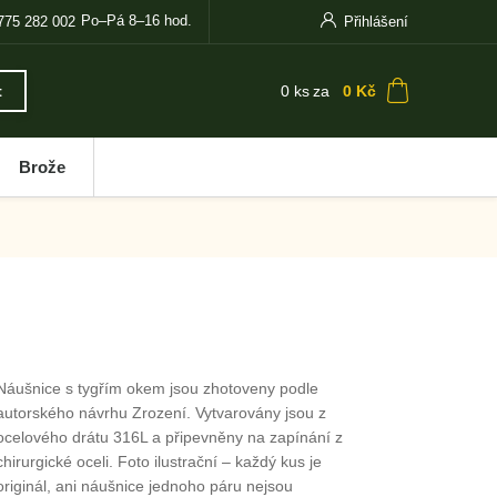
Po–Pá 8–16 hod.
775 282 002
Přihlášení
0
ks
za
0 Kč
t
Brože
Náušnice s tygřím okem jsou zhotoveny podle
autorského návrhu Zrození. Vytvarovány jsou z
ocelového drátu 316L a připevněny na zapínání z
chirurgické oceli. Foto ilustrační – každý kus je
originál, ani náušnice jednoho páru nejsou