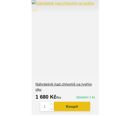
Náhrdelník had chřestýš na tygřím
oku
1 680 Kč
/
ks
Skladem 1 ks
Koupit