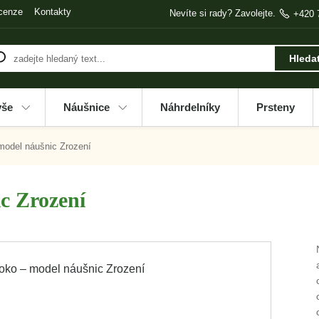
cenze
Kontakty
Nevíte si rady? Zavolejte.
+420 
Hleda
vše
Náušnice
Náhrdelníky
Prsteny
model náušnic Zrození
c Zrození