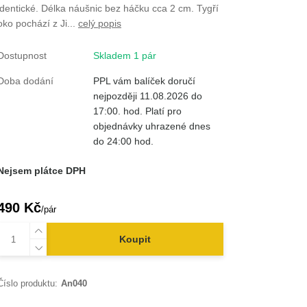
identické. Délka náušnic bez háčku cca 2 cm. Tygří
oko pochází z Ji...
celý popis
Dostupnost
Skladem 1 pár
Doba dodání
PPL vám balíček doručí
nejpozději 11.08.2026 do
17:00. hod. Platí pro
objednávky uhrazené dnes
do 24:00 hod.
Nejsem plátce DPH
490 Kč
/
pár
Koupit
Číslo produktu:
An040