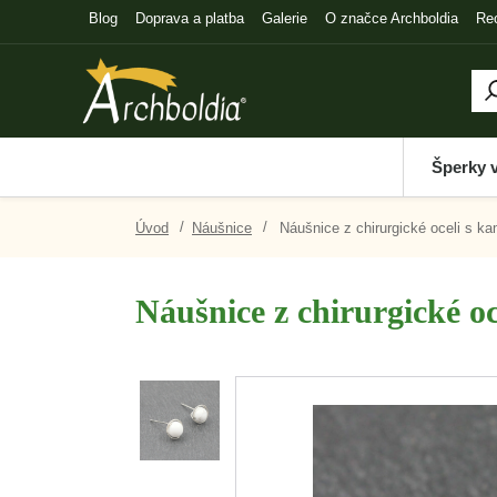
Blog
Doprava a platba
Galerie
O značce Archboldia
Re
Šperky 
Úvod
Náušnice
Náušnice z chirurgické oceli s k
Náušnice z chirurgické o