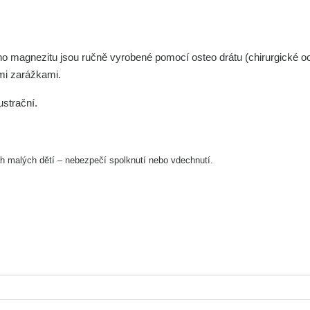
ho magnezitu jsou ručně vyrobené pomocí osteo drátu (chirurgické oc
mi zarážkami.
ustrační.
h malých dětí – nebezpečí spolknutí nebo vdechnutí.