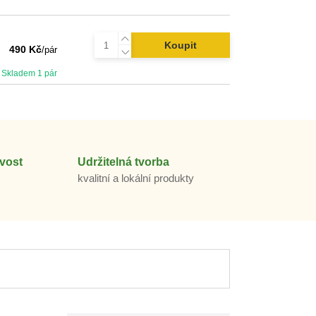
Koupit
490 Kč
/
pár
Skladem 1 pár
vost
Udržitelná tvorba
m
kvalitní a lokální produkty