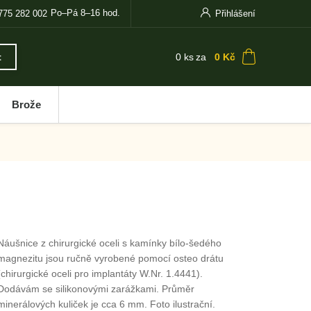
Po–Pá 8–16 hod.
775 282 002
Přihlášení
0
ks
za
0 Kč
t
Brože
Náušnice z chirurgické oceli s kamínky bílo-šedého
magnezitu jsou ručně vyrobené pomocí osteo drátu
(chirurgické oceli pro implantáty W.Nr. 1.4441).
Dodávám se silikonovými zarážkami. Průměr
minerálových kuliček je cca 6 mm. Foto ilustrační.