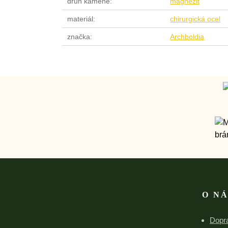
druh kamene
magnezit
materiál
chirurgická ocel
značka
Archboldia
O N
Dopra