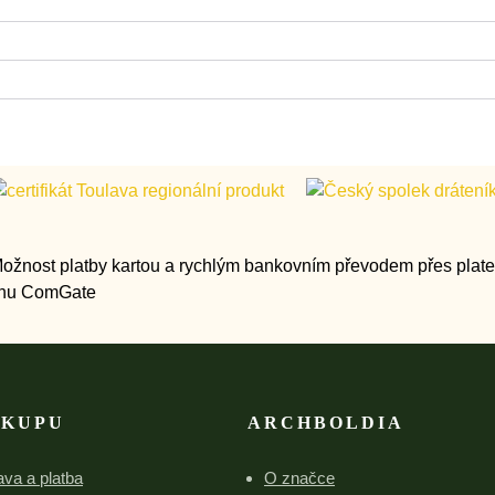
ÁKUPU
ARCHBOLDIA
va a platba
O značce