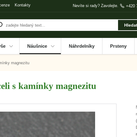
cenze
Kontakty
Nevíte si rady? Zavolejte.
+420 
Hleda
vše
Náušnice
Náhrdelníky
Prsteny
amínky magnezitu
celi s kamínky magnezitu