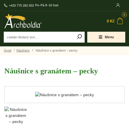
Po–Pá 8–16 hod.
+420 775 282 002
0
0 Kč
Menu
Úvod
Náušnice
Náušnice s granátem – pecky
Náušnice s granátem – pecky