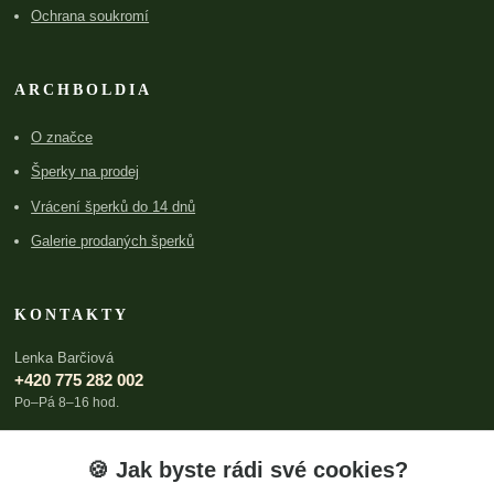
Ochrana soukromí
ARCHBOLDIA
O značce
Šperky na prodej
Vrácení šperků do 14 dnů
Galerie prodaných šperků
KONTAKTY
Lenka Barčiová
+420 775 282 002
Po–Pá 8–16 hod.
lenka@archboldia.cz
🍪 Jak byste rádi své cookies?