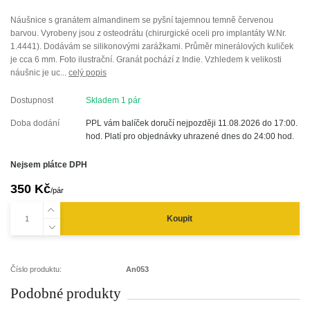
Náušnice s granátem almandinem se pyšní tajemnou temně červenou
barvou. Vyrobeny jsou z osteodrátu (chirurgické oceli pro implantáty W.Nr.
1.4441). Dodávám se silikonovými zarážkami. Průměr minerálových kuliček
je cca 6 mm. Foto ilustrační. Granát pochází z Indie. Vzhledem k velikosti
náušnic je uc...
celý popis
Dostupnost
Skladem 1 pár
Doba dodání
PPL vám balíček doručí nejpozději 11.08.2026 do 17:00.
hod. Platí pro objednávky uhrazené dnes do 24:00 hod.
Nejsem plátce DPH
350 Kč
/
pár
Koupit
Číslo produktu:
An053
Podobné produkty