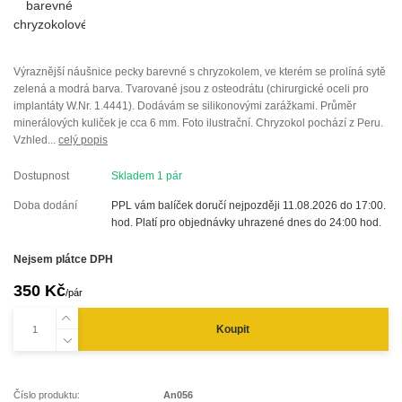
Výraznější náušnice pecky barevné s chryzokolem, ve kterém se prolíná sytě
zelená a modrá barva. Tvarované jsou z osteodrátu (chirurgické oceli pro
implantáty W.Nr. 1.4441). Dodávám se silikonovými zarážkami. Průměr
minerálových kuliček je cca 6 mm. Foto ilustrační. Chryzokol pochází z Peru.
Vzhled...
celý popis
Dostupnost
Skladem 1 pár
Doba dodání
PPL vám balíček doručí nejpozději 11.08.2026 do 17:00.
hod. Platí pro objednávky uhrazené dnes do 24:00 hod.
Nejsem plátce DPH
350 Kč
/
pár
Koupit
Číslo produktu:
An056