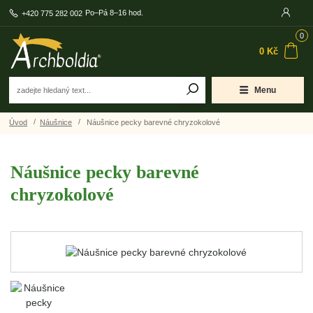
Po–Pá 8–16 hod.
+420 775 282 002
0
0 Kč
Menu
Úvod
Náušnice
Náušnice pecky barevné chryzokolové
Náušnice pecky barevné
chryzokolové