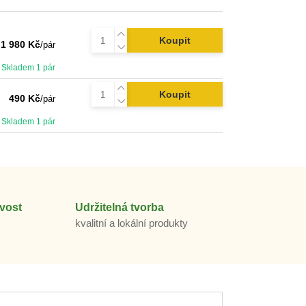
Koupit
1 980 Kč
/
pár
Skladem 1 pár
Koupit
490 Kč
/
pár
Skladem 1 pár
vost
Udržitelná tvorba
m
kvalitní a lokální produkty