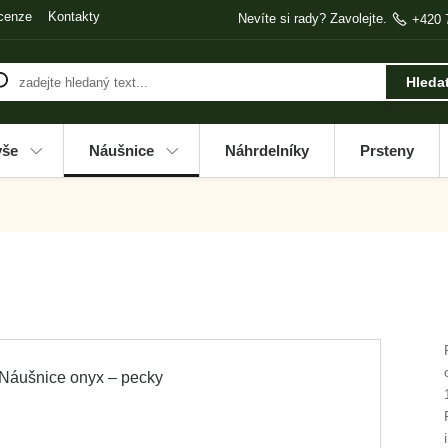
cenze
Kontakty
Nevíte si rady? Zavolejte.
+420 
Hleda
vše
Náušnice
Náhrdelníky
Prsteny