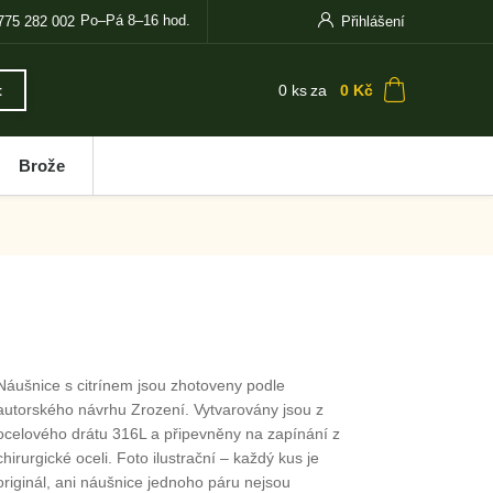
Po–Pá 8–16 hod.
775 282 002
Přihlášení
0
ks
za
0 Kč
t
Brože
Náušnice s citrínem jsou zhotoveny podle
autorského návrhu Zrození. Vytvarovány jsou z
ocelového drátu 316L a připevněny na zapínání z
chirurgické oceli. Foto ilustrační – každý kus je
originál, ani náušnice jednoho páru nejsou