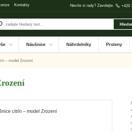
cenze
Kontakty
Nevíte si rady? Zavolejte.
+420 
Hleda
vše
Náušnice
Náhrdelníky
Prsteny
rín – model Zrození
Zrození