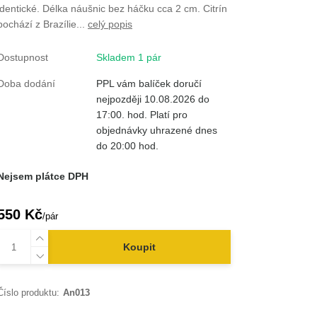
identické. Délka náušnic bez háčku cca 2 cm. Citrín
pochází z Brazílie...
celý popis
Dostupnost
Skladem 1 pár
Doba dodání
PPL vám balíček doručí
nejpozději 10.08.2026 do
17:00. hod. Platí pro
objednávky uhrazené dnes
do 20:00 hod.
Nejsem plátce DPH
550 Kč
/
pár
Koupit
Číslo produktu:
An013