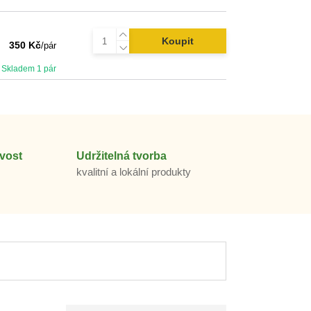
Koupit
350 Kč
/
pár
Skladem 1 pár
vost
Udržitelná tvorba
m
kvalitní a lokální produkty