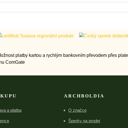
ÁKUPU
ARCHBOLDIA
va a platba
O značce
rence
Šperky na prodej