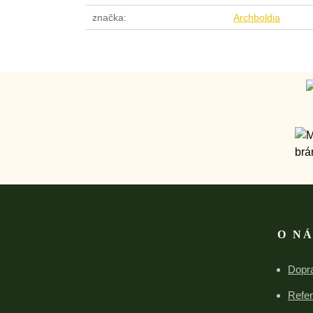
značka
Archboldia
O N
Dopra
Refe