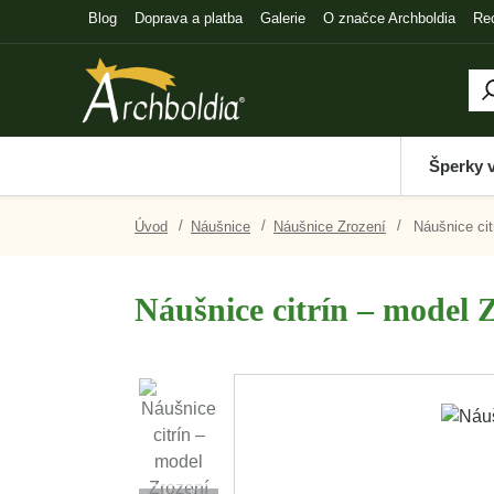
Blog
Doprava a platba
Galerie
O značce Archboldia
Re
Šperky 
Úvod
Náušnice
Náušnice Zrození
Náušnice cit
Náušnice citrín – model 