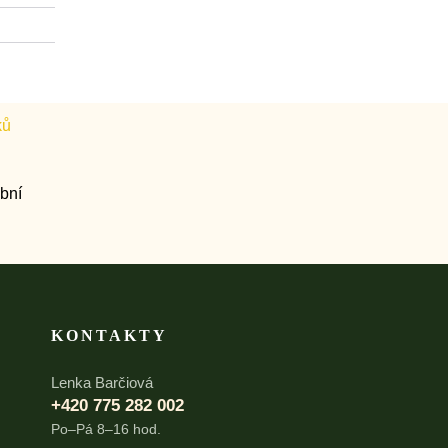
KONTAKTY
Lenka Barčiová
+420 775 282 002
Po–Pá 8–16 hod.