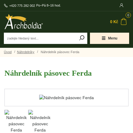
Po–Pá 8–16 hod.
+420 775 282 002
0
0 Kč
Menu
Úvod
Náhrdelníky
Náhrdelník pásovec Ferda
Náhrdelník pásovec Ferda