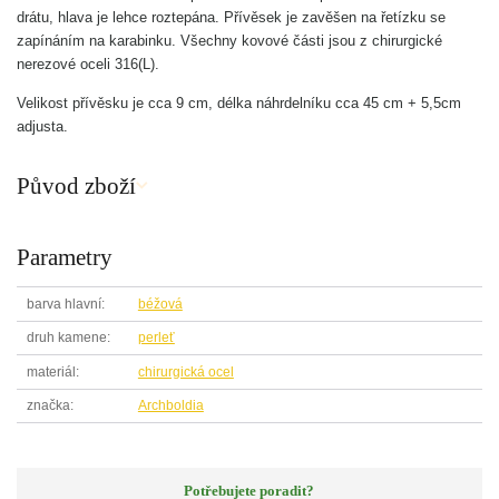
drátu, hlava je lehce roztepána. Přívěsek je zavěšen na řetízku se
zapínáním na karabinku. Všechny kovové části jsou z chirurgické
nerezové oceli 316(L).
Velikost přívěsku je cca 9 cm, délka náhrdelníku cca 45 cm + 5,5cm
adjusta.
Původ zboží
Parametry
barva hlavní
béžová
druh kamene
perleť
materiál
chirurgická ocel
značka
Archboldia
Potřebujete poradit?