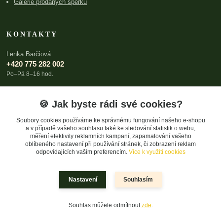
Galerie prodaných šperků
KONTAKTY
Lenka Barčiová
+420 775 282 002
Po–Pá 8–16 hod.
lenka@archboldia.cz
🍪 Jak byste rádi své cookies?
Soubory cookies používáme ke správnému fungování našeho e-shopu
a v případě vašeho souhlasu také ke sledování statistik o webu,
měření efektivity reklamních kampaní, zapamatování vašeho
oblíbeného nastavení při používání stránek, či zobrazení reklam
odpovídajících vašim preferencím.
Více k využití cookies
Upravit sběr cookies.
Nastavení
Souhlasím
© 2026 Lenka Barčiová
Souhlas můžete odmítnout
zde
.
Vytvořeno na
Eshop-rychle.cz