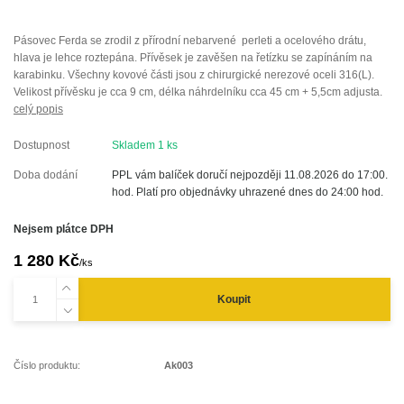
Pásovec Ferda se zrodil z přírodní nebarvené perleti a ocelového drátu,
hlava je lehce roztepána. Přívěsek je zavěšen na řetízku se zapínáním na
karabinku. Všechny kovové části jsou z chirurgické nerezové oceli 316(L).
Velikost přívěsku je cca 9 cm, délka náhrdelníku cca 45 cm + 5,5cm adjusta.
celý popis
Dostupnost
Skladem 1 ks
Doba dodání
PPL vám balíček doručí nejpozději 11.08.2026 do 17:00.
hod. Platí pro objednávky uhrazené dnes do 24:00 hod.
Nejsem plátce DPH
1 280 Kč
/
ks
Koupit
Číslo produktu:
Ak003