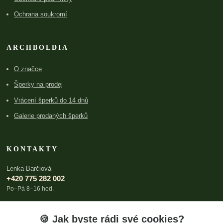
Ochrana soukromí
ARCHBOLDIA
O značce
Šperky na prodej
Vrácení šperků do 14 dnů
Galerie prodaných šperků
KONTAKTY
Lenka Barčiová
+420 775 282 002
Po–Pá 8–16 hod.
lenka@archboldia.cz
🍪 Jak byste rádi své cookies?