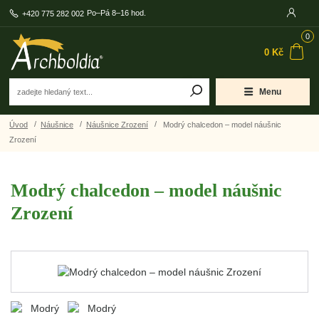
Po–Pá 8–16 hod.
+420 775 282 002
0
0 Kč
Menu
Úvod
Náušnice
Náušnice Zrození
Modrý chalcedon – model náušnic
Zrození
Modrý chalcedon – model náušnic
Zrození