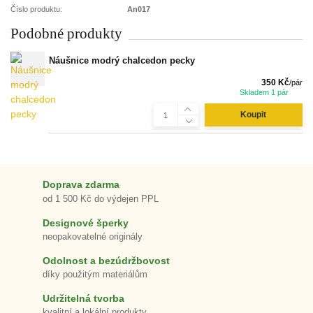
Číslo produktu:
An017
Podobné produkty
Náušnice modrý chalcedon pecky
350 Kč
/
pár
Skladem 1 pár
Koupit
Doprava zdarma
od 1 500 Kč do výdejen PPL
Designové šperky
neopakovatelné originály
Odolnost a bezúdržbovost
díky použitým materiálům
Udržitelná tvorba
kvalitní a lokální produkty