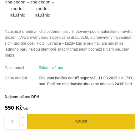
Náušnice s modrým chalcedonem jsou zhotoveny podle autorského návrhu
Zrození. Vytvarovány jsou z ocelového drátu 316L a připevněny na zapínání
z chirurgické oceli. Foto ilustrační – každý kus je originál, ani náušnice
jednoho páru nejsou identické. Modrý chalcedon pochází z Namibie.
celý
popis
Dostupnost
Skladem 1 pár
Doba dodání
PPL vám balíček doručí nejpozději 11.08.2026 do 17:00.
hod. Platí pro objednávky uhrazené dnes do 24:00 hod.
Nejsem plátce DPH
550 Kč
/
pár
Koupit