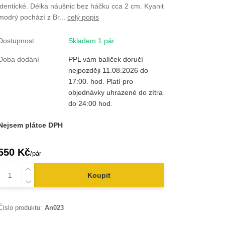
identické. Délka náušnic bez háčku cca 2 cm. Kyanit
modrý pochází z Br...
celý popis
Dostupnost
Skladem 1 pár
Doba dodání
PPL vám balíček doručí
nejpozději 11.08.2026 do
17:00. hod. Platí pro
objednávky uhrazené do zítra
do 24:00 hod.
Nejsem plátce DPH
550 Kč
/
pár
Koupit
Číslo produktu:
An023