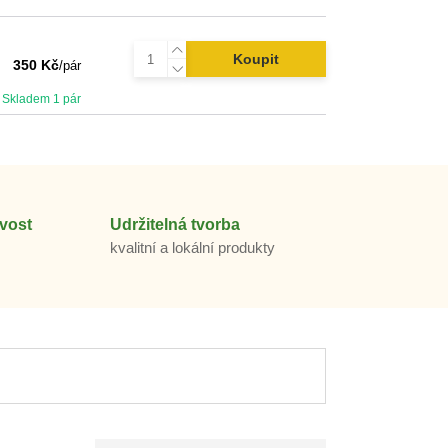
Koupit
350 Kč
/
pár
Skladem 1 pár
vost
Udržitelná tvorba
m
kvalitní a lokální produkty