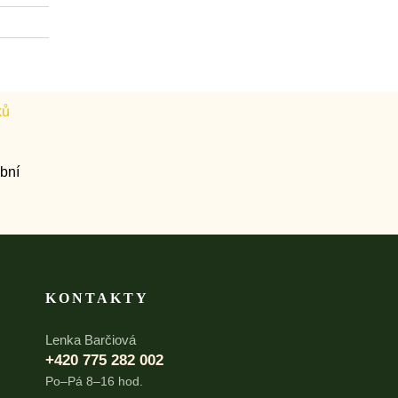
KONTAKTY
Lenka Barčiová
+420 775 282 002
Po–Pá 8–16 hod.