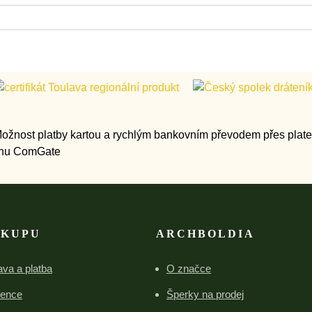
ÁKUPU
ARCHBOLDIA
va a platba
O značce
rence
Šperky na prodej