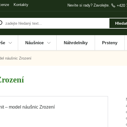
cenze
Kontakty
Nevíte si rady? Zavolejte.
+420 
Hleda
vše
Náušnice
Náhrdelníky
Prsteny
el náušnic Zrození
Zrození