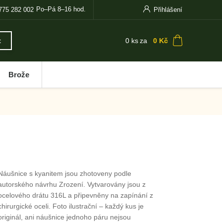
Po–Pá 8–16 hod.
775 282 002
Přihlášení
0
ks
za
0 Kč
t
Brože
Náušnice s kyanitem jsou zhotoveny podle
autorského návrhu Zrození. Vytvarovány jsou z
ocelového drátu 316L a připevněny na zapínání z
chirurgické oceli. Foto ilustrační – každý kus je
originál, ani náušnice jednoho páru nejsou