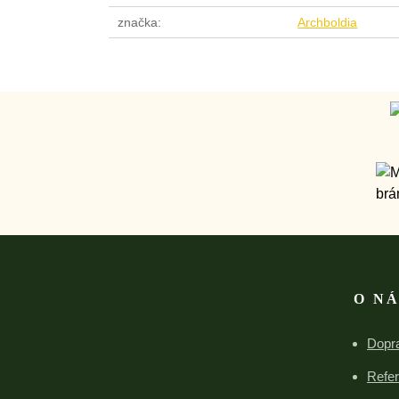
značka
Archboldia
O N
Dopra
Refe