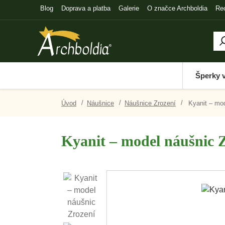
Blog
Doprava a platba
Galerie
O značce Archboldia
Re
Šperky 
Úvod
Náušnice
Náušnice Zrození
Kyanit – mod
Kyanit – model náušnic 