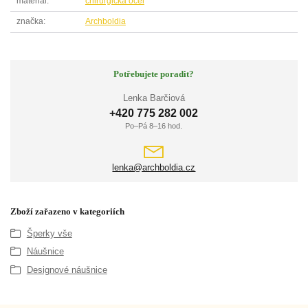
materiál
chirurgická ocel
značka
Archboldia
Potřebujete poradit?
Lenka Barčiová
+420 775 282 002
Po–Pá 8–16 hod.
lenka@archboldia.cz
Zboží zařazeno v kategoriích
Šperky vše
Náušnice
Designové náušnice