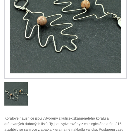
Korálové náušnice jsou vytvořeny z kuliček zkamenělého korálu a
drátovaných dubových listů. Ty jsou vytvarovány z chirurgického drátu 316L
a zalíbily se samičce žlabatky, která na ně nakladla vajíčka. Postupem času