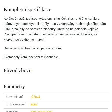
Kompletní specifikace
Korálové náušnice jsou vytvořeny z kuliček zkamenělého korálu a
drátovaných dubových listů. Ty jsou vytvarovány z chirurgického drátu
316L a zalíbily se samičce žlabatky, která na ně nakladla vajíčka.
Postupem času na listech vyrostly útvary nazývané duběnky, ve
kterých se vyvíjejí její larvy.
Délka náušnic bez háčku je cca 5,5 cm.
Zkamenělý korál pochází z Indonésie.
Původ zboží
Parametry
barva hlavní
růžová
druh kamene
korál