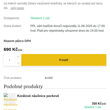
na listech vyrostly útvary nazývané duběnky, ve kterých se vyvíjejí její larvy.
Dé...
celý popis
Dostupnost
Skladem 1 pár
Doba dodání
PPL vám balíček doručí nejpozději 11.08.2026 do 17:00.
hod. Platí pro objednávky uhrazené dnes do 24:00 hod.
Nejsem plátce DPH
690 Kč
/
pár
Koupit
Číslo produktu:
An002
Podobné produkty
Korálové náušnice peckové
350 Kč
/
pár
Skladem 1 pár