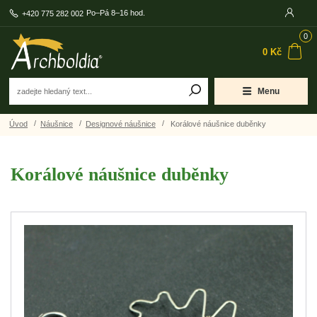
Po–Pá 8–16 hod.
+420 775 282 002
0
0 Kč
Menu
Úvod
Náušnice
Designové náušnice
Korálové náušnice duběnky
Korálové náušnice duběnky