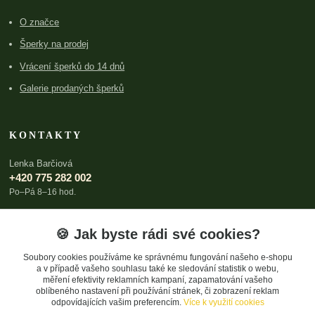
O značce
Šperky na prodej
Vrácení šperků do 14 dnů
Galerie prodaných šperků
KONTAKTY
Lenka Barčiová
+420 775 282 002
Po–Pá 8–16 hod.
lenka@archboldia.cz
🍪 Jak byste rádi své cookies?
Soubory cookies používáme ke správnému fungování našeho e-shopu
a v případě vašeho souhlasu také ke sledování statistik o webu,
měření efektivity reklamních kampaní, zapamatování vašeho
oblíbeného nastavení při používání stránek, či zobrazení reklam
odpovídajících vašim preferencím.
Více k využití cookies