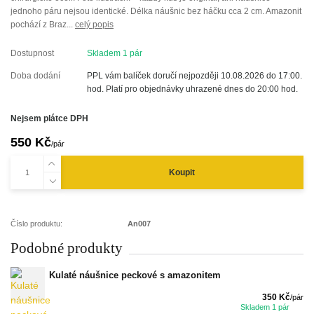
jednoho páru nejsou identické. Délka náušnic bez háčku cca 2 cm. Amazonit
pochází z Braz...
celý popis
Dostupnost
Skladem 1 pár
Doba dodání
PPL vám balíček doručí nejpozději 10.08.2026 do 17:00.
hod. Platí pro objednávky uhrazené dnes do 20:00 hod.
Nejsem plátce DPH
550 Kč
/
pár
Koupit
Číslo produktu:
An007
Podobné produkty
Kulaté náušnice peckové s amazonitem
350 Kč
/
pár
Skladem 1 pár