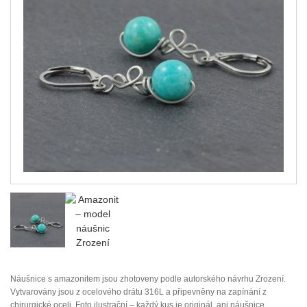
Náušnice s amazonitem jsou zhotoveny podle autorského návrhu Zrození.
Vytvarovány jsou z ocelového drátu 316L a připevněny na zapínání z
chirurgické oceli. Foto ilustrační – každý kus je originál, ani náušnice